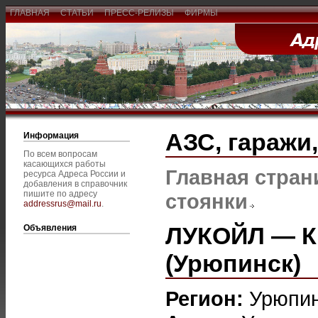
ГЛАВНАЯ
СТАТЬИ
ПРЕСС-РЕЛИЗЫ
ФИРМЫ
АЗС, гаражи
Информация
По всем вопросам
касающихся работы
Главная стран
ресурса Адреса России и
добавления в справочник
пишите по адресу
стоянки
addressrus@mail.ru
.
ЛУКОЙЛ — К
Объявления
(Урюпинск)
Регион:
Урюпи