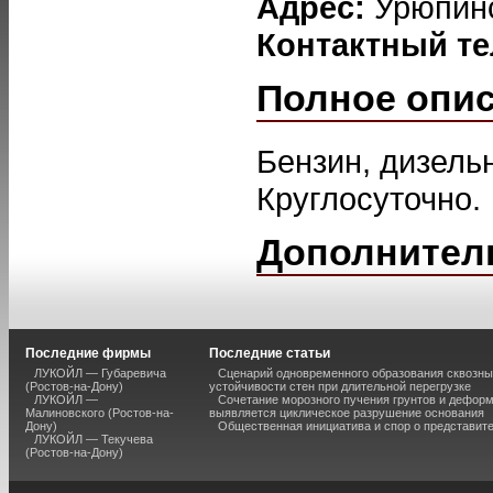
Адрес:
Урюпинс
Контактный т
Полное опи
Бензин, дизель
Круглосуточно.
Дополнител
Последние фирмы
Последние статьи
ЛУКОЙЛ — Губаревича
Сценарий одновременного образования сквозны
(Ростов-на-Дону)
устойчивости стен при длительной перегрузке
ЛУКОЙЛ —
Сочетание морозного пучения грунтов и дефор
Малиновского (Ростов-на-
выявляется циклическое разрушение основания
Дону)
Общественная инициатива и спор о представит
ЛУКОЙЛ — Текучева
(Ростов-на-Дону)