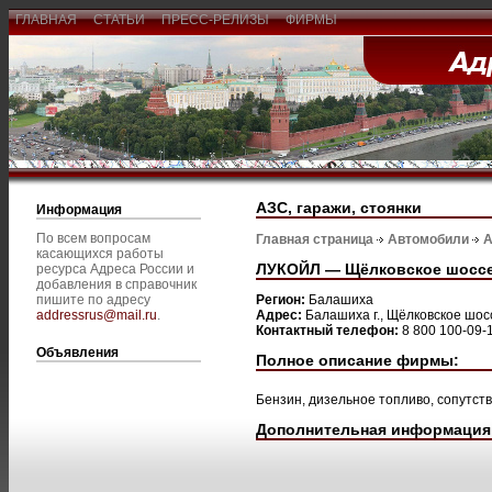
ГЛАВНАЯ
СТАТЬИ
ПРЕСС-РЕЛИЗЫ
ФИРМЫ
АЗС, гаражи, стоянки
Информация
По всем вопросам
Главная страница
Автомобили
А
касающихся работы
ЛУКОЙЛ — Щёлковское шоссе
ресурса Адреса России и
добавления в справочник
пишите по адресу
Регион:
Балашиха
addressrus@mail.ru
.
Адрес:
Балашиха г., Щёлковское шосс
Контактный телефон:
8 800 100-09-
Объявления
Полное описание фирмы:
Бензин, дизельное топливо, сопутст
Дополнительная информация