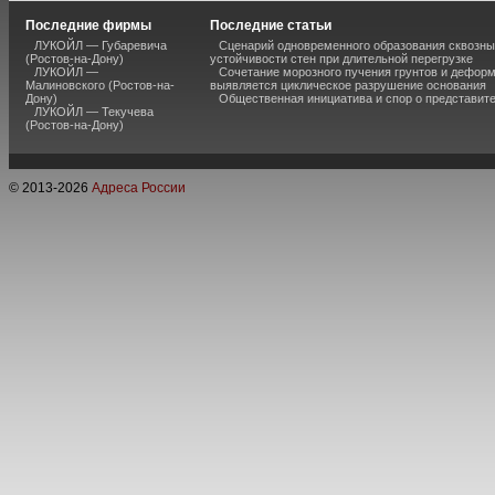
Последние фирмы
Последние статьи
ЛУКОЙЛ — Губаревича
Сценарий одновременного образования сквозны
(Ростов-на-Дону)
устойчивости стен при длительной перегрузке
ЛУКОЙЛ —
Сочетание морозного пучения грунтов и дефор
Малиновского (Ростов-на-
выявляется циклическое разрушение основания
Дону)
Общественная инициатива и спор о представит
ЛУКОЙЛ — Текучева
(Ростов-на-Дону)
© 2013-
2026
Адреса России