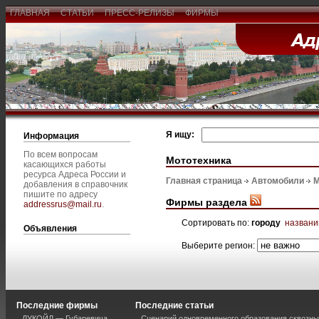
ГЛАВНАЯ
СТАТЬИ
ПРЕСС-РЕЛИЗЫ
ФИРМЫ
Я ищу:
Информация
По всем вопросам
Мототехника
касающихся работы
ресурса Адреса России и
Главная страница
Автомобили
М
добавления в справочник
пишите по адресу
Фирмы раздела
addressrus@mail.ru
.
Сортировать по:
городу
назван
Объявления
Выберите регион:
Последние фирмы
Последние статьи
ЛУКОЙЛ — Губаревича
Сценарий одновременного образования сквозны