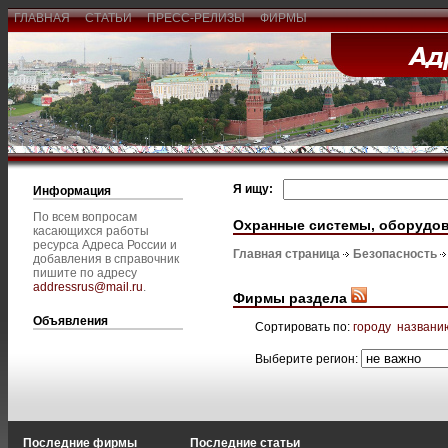
ГЛАВНАЯ
СТАТЬИ
ПРЕСС-РЕЛИЗЫ
ФИРМЫ
Я ищу:
Информация
По всем вопросам
Охранные системы, оборудо
касающихся работы
ресурса Адреса России и
Главная страница
Безопасность
добавления в справочник
пишите по адресу
addressrus@mail.ru
.
Фирмы раздела
Объявления
Сортировать по:
городу
названи
Выберите регион:
Последние фирмы
Последние статьи