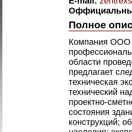
E-mail:
zentrex
Оффициальны
Полное опи
Компания ООО 
профессиональ
области провед
предлагает сле
техническая эк
технический на
проектно-сметн
состояния здан
конструкций; о
наследия; эксп