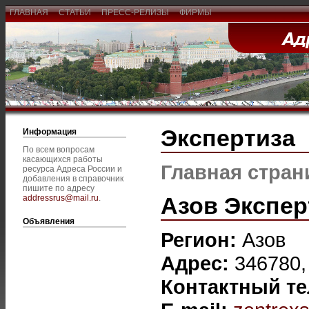
ГЛАВНАЯ
СТАТЬИ
ПРЕСС-РЕЛИЗЫ
ФИРМЫ
Экспертиза
Информация
По всем вопросам
касающихся работы
Главная стран
ресурса Адреса России и
добавления в справочник
пишите по адресу
Азов Экспер
addressrus@mail.ru
.
Объявления
Регион:
Азов
Адрес:
346780, 
Контактный т