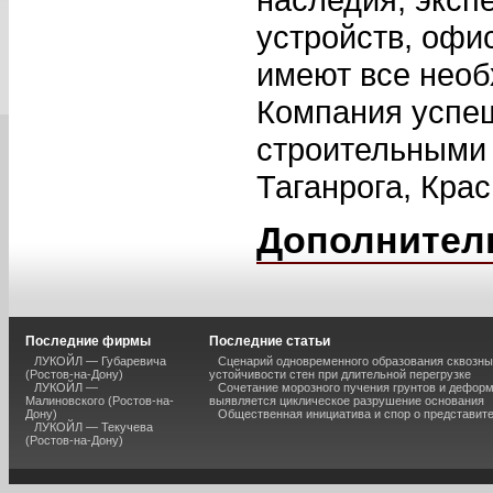
устройств, офи
имеют все необ
Компания успеш
строительными
Таганрога, Крас
Дополнител
Последние фирмы
Последние статьи
ЛУКОЙЛ — Губаревича
Сценарий одновременного образования сквозны
(Ростов-на-Дону)
устойчивости стен при длительной перегрузке
ЛУКОЙЛ —
Сочетание морозного пучения грунтов и дефор
Малиновского (Ростов-на-
выявляется циклическое разрушение основания
Дону)
Общественная инициатива и спор о представит
ЛУКОЙЛ — Текучева
(Ростов-на-Дону)