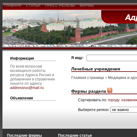
ГЛАВНАЯ
СТАТЬИ
ПРЕСС-РЕЛИЗЫ
ФИРМЫ
Я ищу:
Информация
По всем вопросам
Лечебные учреждения
касающихся работы
ресурса Адреса России и
Главная страница
Медицина и зд
добавления в справочник
пишите по адресу
addressrus@mail.ru
.
Фирмы раздела
Объявления
Сортировать по:
городу
названи
Выберите регион:
Последние фирмы
Последние статьи