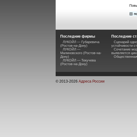
Повы
Последние фирмы
Последние ст
ЛУКОЙЛ — Губаревича
Сценарий одно
(Ростов-на-Дону)
устойчивости ст
ЛУКОЙЛ —
Сочетание мор
Малиновского (Ростов-на-
выявляется цик
Дону)
Общественная 
ЛУКОЙЛ — Текучева
(Ростов-на-Дону)
© 2013-
2026
Адреса России