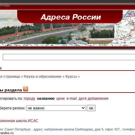
ИРМЫ
ы
я страница
Наука и образование
Курсы
ы раздела
ртировать по:
городу
названию
цене
e-mail
дате добавления
берите регион:
изионная школа ИСАС
он: Санкт-Петербург , адрес: набережная канала Грибоедова, дом 5, офис 427 , телефон: 
andex.ru