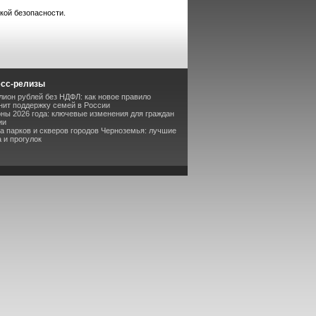
кой безопасности.
есс-релизы
лион рублей без НДФЛ: как новое правило
ит поддержку семей в России
оны 2026 года: ключевые изменения для граждан
ии
та парков и скверов городов Черноземья: лучшие
 и прогулок