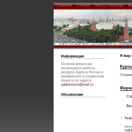
ГЛАВНАЯ
СТАТЬИ
ПРЕСС-РЕЛИЗЫ
Ф
Я ищу:
Информация
По всем вопросам
Курс
касающихся работы
ресурса Адреса России и
Главна
добавления в справочник
пишите по адресу
addressrus@mail.ru
.
Фирм
Объявления
Со
Вы
Рев
1.
реги
ru@y