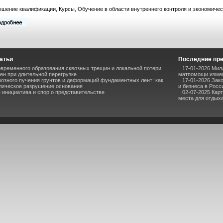
шение квалификации, Курсы, Обучение в области внутреннего контроля и экономичес
атьи
Последние пр
временного образования сквозных трещин и локальной потери
17-01-2026 Мил
ен при длительной перегрузке
матпомощи измен
озного пучения грунтов и деформаций фундаментных лент: как
17-01-2026 Зак
лическое разрушение основания
и бизнеса в Росс
инициатива и спор о представительстве
02-07-2025 Кар
места для отдыха