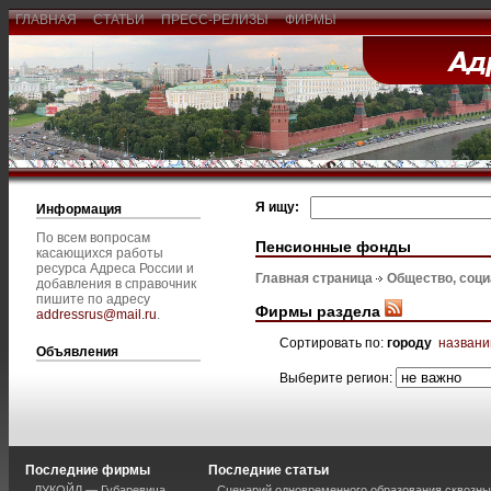
ГЛАВНАЯ
СТАТЬИ
ПРЕСС-РЕЛИЗЫ
ФИРМЫ
Я ищу:
Информация
По всем вопросам
Пенсионные фонды
касающихся работы
ресурса Адреса России и
Главная страница
Общество, соц
добавления в справочник
пишите по адресу
Фирмы раздела
addressrus@mail.ru
.
Сортировать по:
городу
назван
Объявления
Выберите регион:
Последние фирмы
Последние статьи
ЛУКОЙЛ — Губаревича
Сценарий одновременного образования сквозны