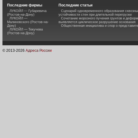
Последние фирмы
Последние статьи
ЛУКОЙЛ — Губаревича
Сценарий одновременного образования сквозны
(Ростов-на-Дону)
устойчивости стен при длительной перегрузке
ЛУКОЙЛ —
Сочетание морозного пучения грунтов и дефор
Малиновского (Ростов-на-
выявляется циклическое разрушение основания
Дону)
Общественная инициатива и спор о представит
ЛУКОЙЛ — Текучева
(Ростов-на-Дону)
© 2013-
2026
Адреса России