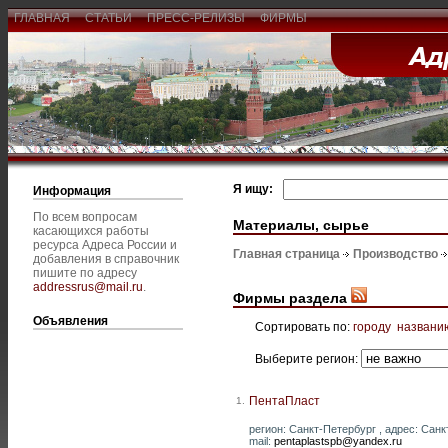
ГЛАВНАЯ
СТАТЬИ
ПРЕСС-РЕЛИЗЫ
ФИРМЫ
Я ищу:
Информация
По всем вопросам
Материалы, сырье
касающихся работы
ресурса Адреса России и
Главная страница
Производство
добавления в справочник
пишите по адресу
addressrus@mail.ru
.
Фирмы раздела
Объявления
Сортировать по:
городу
названи
Выберите регион:
ПентаПласт
1.
регион: Санкт-Петербург , адрес: Санк
mail:
pentaplastspb@yandex.ru