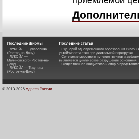
Дополнител
Последние фирмы
Последние статьи
ЛУКОЙЛ — Губаревича
Сценарий одновременного образования сквозны
(Ростов-на-Дону)
устойчивости стен при длительной перегрузке
ЛУКОЙЛ —
Сочетание морозного пучения грунтов и дефор
Малиновского (Ростов-на-
выявляется циклическое разрушение основания
Дону)
Общественная инициатива и спор о представит
ЛУКОЙЛ — Текучева
(Ростов-на-Дону)
© 2013-
2026
Адреса России