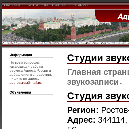
ГЛАВНАЯ
СТАТЬИ
ПРЕСС-РЕЛИЗЫ
ФИРМЫ
Студии звук
Информация
По всем вопросам
касающихся работы
Главная стран
ресурса Адреса России и
добавления в справочник
пишите по адресу
звукозаписи
addressrus@mail.ru
.
Студия звук
Объявления
Регион:
Ростов
Адрес:
344114,