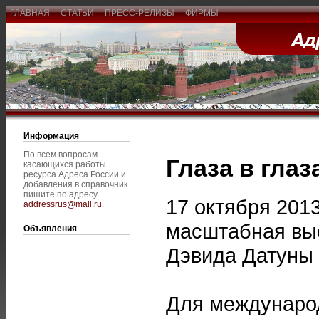
ГЛАВНАЯ
СТАТЬИ
ПРЕСС-РЕЛИЗЫ
ФИРМЫ
Информация
По всем вопросам
Глаза в глаз
касающихся работы
ресурса Адреса России и
добавления в справочник
пишите по адресу
17 октября 201
addressrus@mail.ru
.
масштабная выс
Объявления
Дэвида Датуны –
Для международ