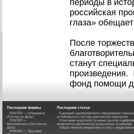
периоды в исто
российская про
глаза» обещает
После торжеств
благотворитель
станут специал
произведения. 
фонд помощи д
Последние фирмы
Последние статьи
ЛУКОЙЛ — Губаревича
Сценарий одновременного образования сквозны
(Ростов-на-Дону)
устойчивости стен при длительной перегрузке
ЛУКОЙЛ —
Сочетание морозного пучения грунтов и дефор
Малиновского (Ростов-на-
выявляется циклическое разрушение основания
Дону)
Общественная инициатива и спор о представит
ЛУКОЙЛ — Текучева