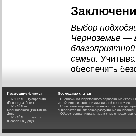
Заключен
Выбор подходящ
Черноземье — 
благоприятной
семьи.
Учитывай
обеспечить безо
Последние фирмы
Последние статьи
ЛУКОЙЛ — Губаревича
Сценарий одновременного образования сквозны
(Ростов-на-Дону)
устойчивости стен при длительной перегрузке
ЛУКОЙЛ —
Сочетание морозного пучения грунтов и дефор
Малиновского (Ростов-на-
выявляется циклическое разрушение основания
Дону)
Общественная инициатива и спор о представит
ЛУКОЙЛ — Текучева
(Ростов-на-Дону)