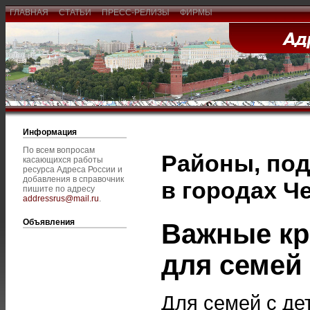
ГЛАВНАЯ
СТАТЬИ
ПРЕСС-РЕЛИЗЫ
ФИРМЫ
Информация
По всем вопросам
Районы, под
касающихся работы
ресурса Адреса России и
добавления в справочник
в городах Ч
пишите по адресу
addressrus@mail.ru
.
Объявления
Важные кр
для семей
Для семей с де