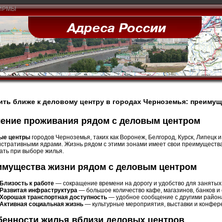
ИРМЫ
ить ближе к деловому центру в городах Черноземья: преимущ
чение проживания рядом с деловым центром
ые центры
городов Черноземья, таких как Воронеж, Белгород, Курск, Липецк 
стративными ядрами. Жизнь рядом с этими зонами имеет свои преимущества
ать при выборе жилья.
имущества жизни рядом с деловым центром
Близость к работе
— сокращение времени на дорогу и удобство для заняты
Развитая инфраструктура
— большое количество кафе, магазинов, банков и
Хорошая транспортная доступность
— удобное сообщение с другими район
Активная социальная жизнь
— культурные мероприятия, выставки и конфер
бенности жилья вблизи деловых центров