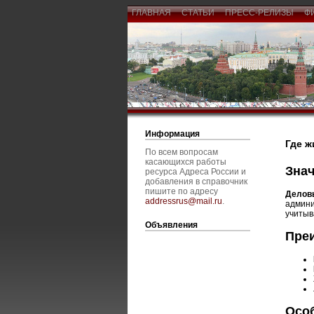
ГЛАВНАЯ
СТАТЬИ
ПРЕСС-РЕЛИЗЫ
Ф
Информация
Где ж
По всем вопросам
касающихся работы
Зна
ресурса Адреса России и
добавления в справочник
пишите по адресу
Делов
addressrus@mail.ru
.
админи
учитыв
Объявления
Пре
Осо