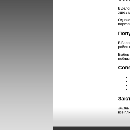
В дело
здесь 
Однако
парков
Поп
В Воро
район 
Выбор 
поблиз
Сов
Зак
Жизнь 
все пл