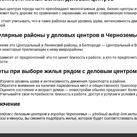
вых центрах города часто преобладают многоэтажные дома, бизнес-центры 
может быть дороже по сравнению с окраинами, но имеет современную планиро
 стоит учитывать, что в таких районах выше уровень шума, интенсивность д
кой.
улярные районы у деловых центров в Черноземь
неже это Центральный и Ленинский районы, в Белгороде — Центральный и В
и некоторые прилегающие к нему микрорайоны.
зависит от предпочтений: кто-то ценит близость к работе, а кто-то предпоч
ости.
еты при выборе жилья рядом с деловым центром
Изучите уровень шума и интенсивность движения транспорта в районе.
Обратите внимание на наличие парковочных мест и общественного транспор
Оцените состояние и возраст домов — новостройки обычно предлагают боле
Учитывайте свои потребности: близость к работе, доступ к услугам и условия
лючение
рядом с деловым центром в городах Черноземья — удобный выбор для акти
юсы и минусы, вы сможете подобрать жильё, которое будет соответствовать 