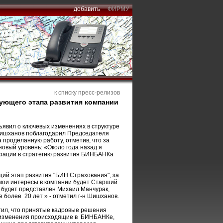
добавить
ФИРМУ
к списку пресс-релизов
дующего этапа развития компании
явил о ключевых изменениях в структуре
Шишханов поблагодарил Председателя
 проделанную работу, отметив, что за
овый уровень: «Около года назад я
грации в стратегию развития БИНБАНКа
щий этап развития "БИН Страхования", за
 мои интересы в компании будет Старший
будет представлен Михаил Манчурак,
более 20 лет » - отметил г-н Шишханов.
тил, что принятые кадровые решения
 изменения происходящие в БИНБАНКе,