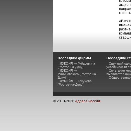
которы
акцион
направ
клиент
«В кон
именем
развив
команд
старши
Последние фирмы
Последние ст
ЛУКОЙЛ — Губаревича
Сценарий одно
(Ростов-на-Дону)
устойчивости ст
ЛУКОЙЛ —
Сочетание мор
Малиновского (Ростов-на-
выявляется цик
Дону)
Общественная 
ЛУКОЙЛ — Текучева
(Ростов-на-Дону)
© 2013-
2026
Адреса России