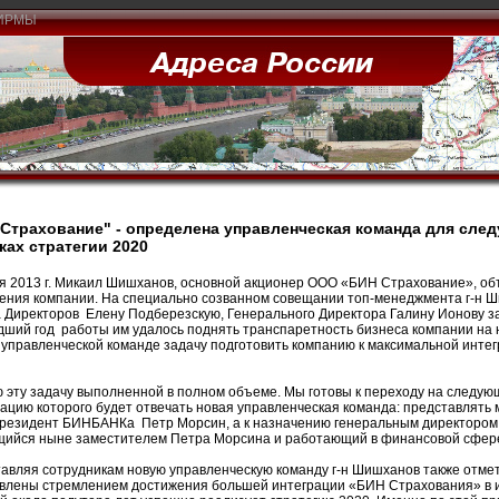
ИРМЫ
Страхование" - определена управленческая команда для сле
ках стратегии 2020
я 2013 г. Микаил Шишханов, основной акционер ООО «БИН Страхование», объ
ения компании. На специально созванном совещании топ-менеджмента г-н 
 Директоров Елену Подберезскую, Генерального Директора Галину Ионову за
ший год работы им удалось поднять транспаретность бизнеса компании на н
 управленческой команде задачу подготовить компанию к максимальной инте
 эту задачу выполненной в полном объеме. Мы готовы к переходу на следую
ацию которого будет отвечать новая управленческая команда: представлять
резидент БИНБАНКа Петр Морсин, а к назначению генеральным директором 
ийся ныне заместителем Петра Морсина и работающий в финансовой сфере 
авляя сотрудникам новую управленческую команду г-н Шишханов также отме
влены стремлением достижения большей интеграции «БИН Страхования» в