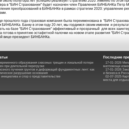
й около полутора лет успешно реализует стратегию 2020. Именно по этой п
ера в "БИН Страховании" будет назначен член Правления БИНБАНКа Петр М
ления преобразований в БИНБАНКе в рамках стратегии 2020: управление рег
ами.
це прошлого года страховая компания была переименована в "БИН Страхован
 БИНБАНКа. Банку в этом году 20 лет, мы гордимся своим именем и результа
ать на базе "БИН Страхования" эффективный и прозрачный для всех заинте
а готова к принятию эстафетной палочки на новом этапе развития "БИН Стра
й вице-президент БИНБАНКа.
атьи
Последние пр
временного образования сквозных трещин и локальной потери
17-01-2026 Мил
ен при длительной перегрузке
матпомощи измен
озного пучения грунтов и деформаций фундаментных лент: как
17-01-2026 Зак
лическое разрушение основания
и бизнеса в Росс
инициатива и спор о представительстве
02-07-2025 Кар
места для отдыха