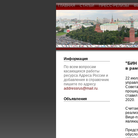
ГЛАВНАЯ
СТАТЬИ
ПРЕСС-РЕЛИЗЫ
Ф
Информация
"БИН 
По всем вопросам
в рам
касающихся работы
ресурса Адреса России и
22 июл
добавления в справочник
управл
пишите по адресу
Совета
addressrus@mail.ru
.
прошед
ставил
Объявления
2020.
Считаю
реализ
Вице-п
являющ
Предст
обусло