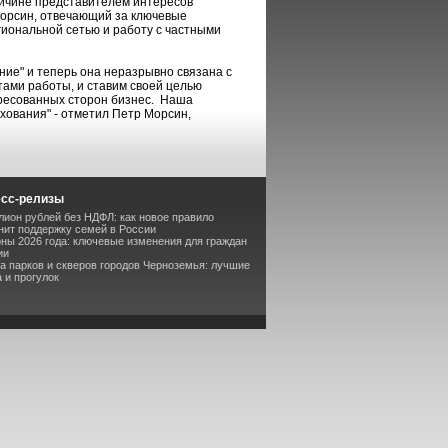
ричине представителем интересов
орсин, отвечающий за ключевые
иональной сетью и работу с частными
ие" и теперь она неразрывно связана с
тами работы, и ставим своей целью
ресованных сторон бизнес. Наша
хования" - отметил Петр Морсин,
есс-релизы
лион рублей без НДФЛ: как новое правило
ит поддержку семей в России
оны 2026 года: ключевые изменения для граждан
ии
та парков и скверов городов Черноземья: лучшие
 и прогулок