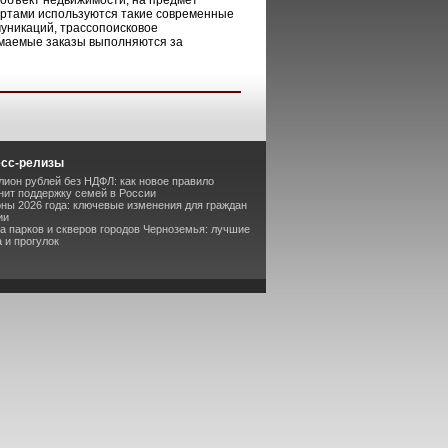
 объект недвижимости, на предмет
ертами используются такие современные
уникаций, трассопоисковое
имаемые заказы выполняются за
есс-релизы
лион рублей без НДФЛ: как новое правило
ит поддержку семей в России
оны 2026 года: ключевые изменения для граждан
ии
та парков и скверов городов Черноземья: лучшие
 и прогулок