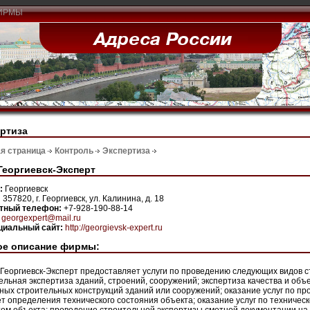
ИРМЫ
ртиза
я страница
Контроль
Экспертиза
еоргиевск-Эксперт
н:
Георгиевск
:
357820, г. Георгиевск, ул. Калинина, д. 18
ктный телефон:
+7-928-190-88-14
:
georgexpert@mail.ru
иальный сайт:
http://georgievsk-expert.ru
ое описание фирмы:
Георгиевск-Эксперт предоставляет услуги по проведению следующих видов с
ельная экспертиза зданий, строений, сооружений; экспертиза качества и об
ных строительных конструкций зданий или сооружений; оказание услуг по пр
т определения технического состояния объекта; оказание услуг по техничес