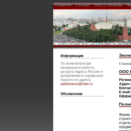
ГЛАВНАЯ
СТАТЬИ
ПРЕСС-РЕЛИЗЫ
Ф
Экспе
Информация
По всем вопросам
Главна
касающихся работы
ООО Г
ресурса Адреса России и
добавления в справочник
пишите по адресу
Регио
addressrus@mail.ru
.
Адрес
Конта
E-mail
Объявления
Оффиц
Полн
Фирма 
строит
отдель
предме