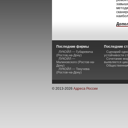
ремонт
завыше
методи
сканир
наибол
Допо
Последние фирмы
Последние ст
ЛУКОЙЛ — Губаревича
Сценарий одно
(Ростов-на-Дону)
устойчивости ст
ЛУКОЙЛ —
Сочетание мор
Малиновского (Ростов-на-
выявляется цик
Дону)
Общественная 
ЛУКОЙЛ — Текучева
(Ростов-на-Дону)
© 2013-
2026
Адреса России