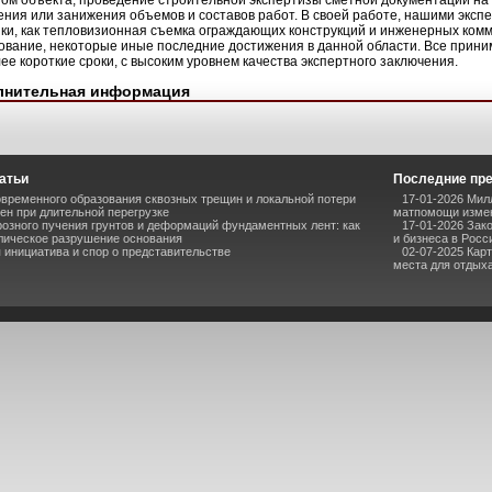
ом объекта; проведение строительной экспертизы сметной документации на
ния или занижения объемов и составов работ. В своей работе, нашими эксп
ки, как тепловизионная съемка ограждающих конструкций и инженерных комм
ование, некоторые иные последние достижения в данной области. Все прин
ее короткие сроки, с высоким уровнем качества экспертного заключения.
лнительная информация
атьи
Последние пр
временного образования сквозных трещин и локальной потери
17-01-2026 Мил
ен при длительной перегрузке
матпомощи измен
озного пучения грунтов и деформаций фундаментных лент: как
17-01-2026 Зак
лическое разрушение основания
и бизнеса в Росс
инициатива и спор о представительстве
02-07-2025 Кар
места для отдыха