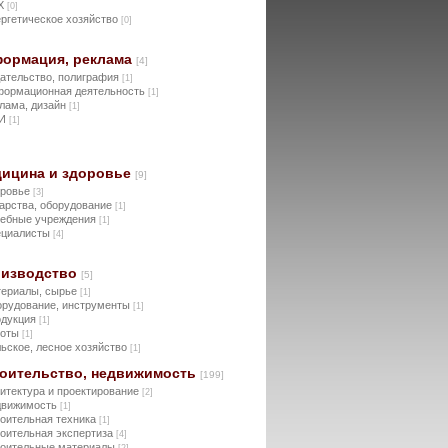
Х
[0]
ргетическое хозяйство
[0]
ормация, реклама
[4]
ательство, полиграфия
[1]
ормационная деятельность
[1]
лама, дизайн
[1]
И
[1]
ицина и здоровье
[9]
оровье
[3]
арства, оборудование
[1]
ебные учреждения
[1]
ециалисты
[4]
изводство
[5]
ериалы, сырье
[1]
рудование, инструменты
[1]
одукция
[1]
боты
[1]
ьское, лесное хозяйство
[1]
оительство, недвижимость
[199]
итектура и проектирование
[2]
движимость
[1]
оительная техника
[1]
оительная экспертиза
[4]
оительные материалы