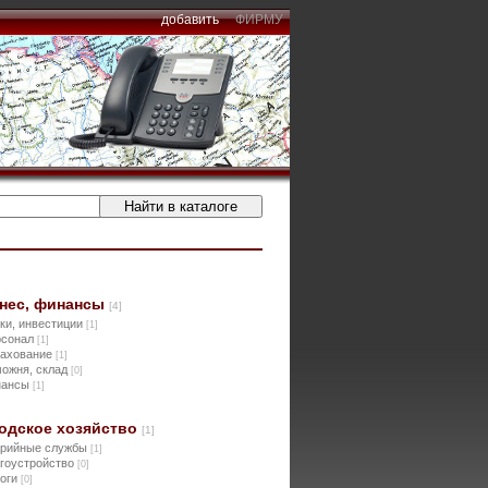
добавить
ФИРМУ
нес, финансы
[4]
ки, инвестиции
[1]
рсонал
[1]
рахование
[1]
ожня, склад
[0]
нансы
[1]
одское хозяйство
[1]
арийные службы
[1]
гоустройство
[0]
оги
[0]