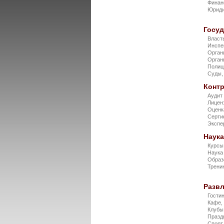
Финан
Юриди
Госу
Власт
Инспе
Орган
Орган
Поли
Суды,
Конт
Аудит
Лицен
Оцен
Серти
Экспе
Наука
Курс
Наук
Образ
Трени
Разв
Гости
Кафе,
Клубы
Празд
Спорт