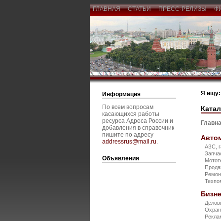
ГЛАВНАЯ
СТАТЬИ
ПРЕСС-РЕЛИЗЫ
Ф
Я ищу:
Информация
По всем вопросам
Катал
касающихся работы
ресурса Адреса России и
Главна
добавления в справочник
пишите по адресу
Авто
addressrus@mail.ru
.
АЗС, 
Запча
Объявления
Мотот
Прода
Ремон
Техп
Бизне
Делов
Охран
Рекла