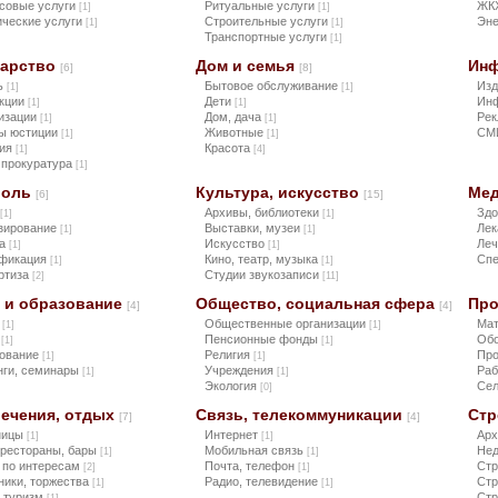
совые услуги
Ритуальные услуги
ЖК
[1]
[1]
ческие услуги
Строительные услуги
Эне
[1]
[1]
Транспортные услуги
[1]
дарство
Дом и семья
Инф
[6]
[8]
ь
Бытовое обслуживание
Изд
[1]
[1]
кции
Дети
Инф
[1]
[1]
изации
Дом, дача
Рек
[1]
[1]
ы юстиции
Животные
СМ
[1]
[1]
ция
Красота
[1]
[4]
 прокуратура
[1]
роль
Культура, искусство
Мед
[6]
[15]
Архивы, библиотеки
Зд
[1]
[1]
зирование
Выставки, музеи
Лек
[1]
[1]
ка
Искусство
Леч
[1]
[1]
фикация
Кино, театр, музыка
Сп
[1]
[1]
ртиза
Студии звукозаписи
[2]
[11]
 и образование
Общество, социальная сфера
Про
[4]
[4]
ы
Общественные организации
Мат
[1]
[1]
а
Пенсионные фонды
Обо
[1]
[1]
ование
Религия
Пр
[1]
[1]
нги, семинары
Учреждения
Ра
[1]
[1]
Экология
Сел
[0]
лечения, отдых
Связь, телекоммуникации
Стр
[7]
[4]
ницы
Интернет
Арх
[1]
[1]
 рестораны, бары
Мобильная связь
Не
[1]
[1]
 по интересам
Почта, телефон
Стр
[2]
[1]
ники, торжества
Радио, телевидение
Стр
[1]
[1]
, туризм
Стр