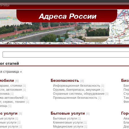
ИРМЫ
ог статей
я страница
мобили
Безопасность
Биз
[6]
[4]
гаражи, стоянки
Информационная безопасность
Бан
[1]
[1]
сти, автохимия
Оружие, боеприпасы, амуниция
Пе
[1]
[1]
ехника
Охранные системы, оборудование
Ст
[1]
[1]
жа автомобилей
Промышленная безопасность
Там
[1]
[1]
т, сервис, тюнинг
Фи
[1]
омощь
[1]
с услуги
Бытовые услуги
Гор
[5]
[6]
ые услуги
Бытовые услуги
Ав
[1]
[1]
ные услуги
Клининговые услуги
Бла
[1]
[1]
мные услуги
Медицинские услуги
Дор
[1]
[1]