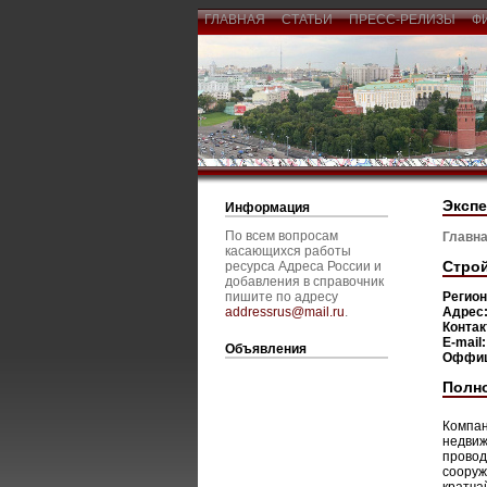
ГЛАВНАЯ
СТАТЬИ
ПРЕСС-РЕЛИЗЫ
Ф
Экспе
Информация
По всем вопросам
Главна
касающихся работы
Строй
ресурса Адреса России и
добавления в справочник
пишите по адресу
Регио
addressrus@mail.ru
.
Адрес
Конта
E-mail
Объявления
Оффиц
Полн
Компан
недвиж
провод
сооруж