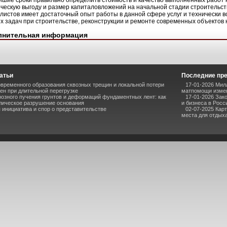
йшие сроки правильно определить стоимость и качество выполненных работ 
ческую выгоду и размер капиталовложений на начальной стадии строительст
листов имеет достаточный опыт работы в данной сфере услуг и технически 
х задач при строительстве, реконструкции и ремонте современных объектов
лнительная информация
атьи
Последние пр
временного образования сквозных трещин и локальной потери
17-01-2026 Мил
ен при длительной перегрузке
матпомощи измен
озного пучения грунтов и деформаций фундаментных лент: как
17-01-2026 Зак
лическое разрушение основания
и бизнеса в Росс
инициатива и спор о представительстве
02-07-2025 Кар
места для отдыха