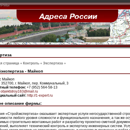
ИРМЫ
ртиза
я страница
Контроль
Экспертиза
экспертиза - Майкоп
н:
Майкоп
:
352700, г. Майкоп, пер. Коммунальный, 3
ктный телефон:
+7 (952) 564-58-13
:
objektstroy163@mail.ru
иальный сайт:
http://1-expert.ru
ое описание фирмы:
ия «Стройэкспертиза» оказывает экспертные услуги негосударственной стр
имости любого уровня сложности и функционального назначения, а так же ос
имых строительно-монтажных работ и разработку проектно-сметной докумен
ений, выполняет технический контроль и экспертизу инженерных систем. Усл