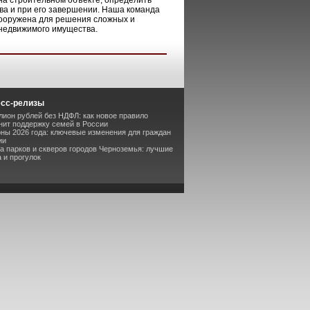
на строительном объекте, определить
ва и при его завершении. Наша команда
вооружена для решения сложных и
 недвижимого имущества.
есс-релизы
лион рублей без НДФЛ: как новое правило
ит поддержку семей в России
оны 2026 года: ключевые изменения для граждан
ии
та парков и скверов городов Черноземья: лучшие
 и прогулок