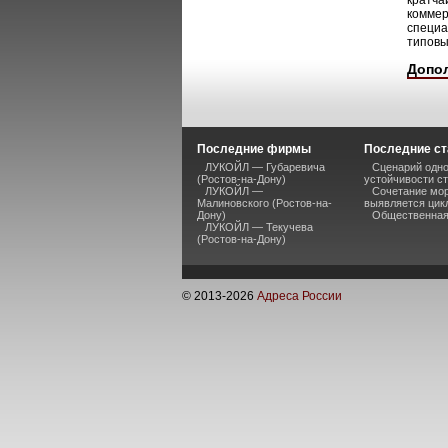
кратча
коммер
специа
типовы
Допо
Последние фирмы
Последние ст
ЛУКОЙЛ — Губаревича
Сценарий одно
(Ростов-на-Дону)
устойчивости ст
ЛУКОЙЛ —
Сочетание мор
Малиновского (Ростов-на-
выявляется цик
Дону)
Общественная 
ЛУКОЙЛ — Текучева
(Ростов-на-Дону)
© 2013-
2026
Адреса России