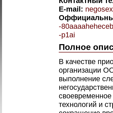
Контактный т
E-mail:
negosex
Оффициальны
-80aaaaheheceb
-p1ai
Полное опи
В качестве при
организации О
выполнение сле
негосударствен
своевременное 
технологий и с
сокращение вре