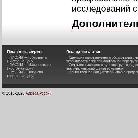
исследований с
Дополнител
Последние фирмы
Последние статьи
ЛУКОЙЛ — Губаревича
Сценарий одновременного образования скв
(Ростов-на-Дону)
устойчивости стен при длительной перегрузк
ЛУКОЙЛ — Малиновского
Сочетание морозного пучения грунтов и д
(Ростов-на-Дону)
циклическое разрушение основания
ЛУКОЙЛ — Текучева
Общественная инициатива и спор о предст
(Ростов-на-Дону)
© 2013-
2026
Адреса России