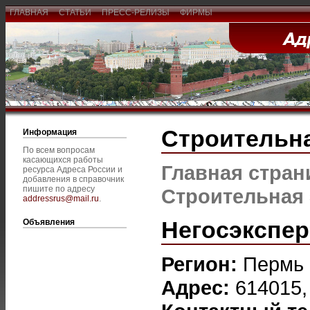
ГЛАВНАЯ
СТАТЬИ
ПРЕСС-РЕЛИЗЫ
ФИРМЫ
Строительна
Информация
По всем вопросам
касающихся работы
Главная стран
ресурса Адреса России и
добавления в справочник
пишите по адресу
Строительная 
addressrus@mail.ru
.
Негосэкспер
Объявления
Регион:
Пермь
Адрес:
614015,