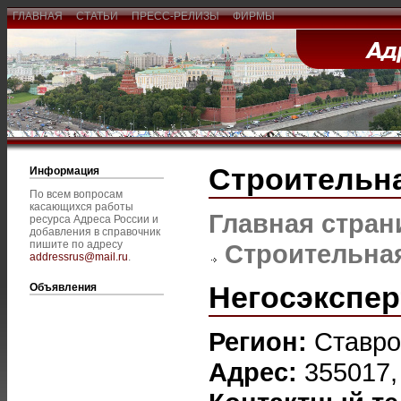
ГЛАВНАЯ
СТАТЬИ
ПРЕСС-РЕЛИЗЫ
ФИРМЫ
Строительна
Информация
По всем вопросам
касающихся работы
Главная стран
ресурса Адреса России и
добавления в справочник
пишите по адресу
Строительная
addressrus@mail.ru
.
Негосэкспер
Объявления
Регион:
Ставро
Адрес:
355017,