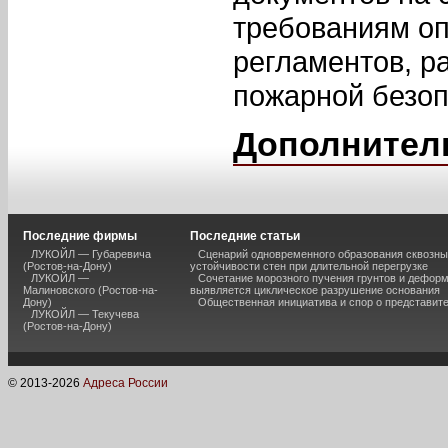
требованиям о
регламентов, р
пожарной безоп
Дополнител
Последние фирмы
Последние статьи
ЛУКОЙЛ — Губаревича
Сценарий одновременного образования сквозны
(Ростов-на-Дону)
устойчивости стен при длительной перегрузке
ЛУКОЙЛ —
Сочетание морозного пучения грунтов и дефор
Малиновского (Ростов-на-
выявляется циклическое разрушение основания
Дону)
Общественная инициатива и спор о представит
ЛУКОЙЛ — Текучева
(Ростов-на-Дону)
© 2013-
2026
Адреса России