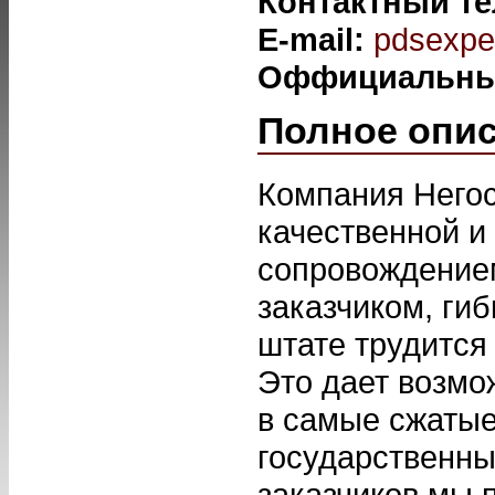
Контактный т
E-mail:
pdsexpe
Оффициальны
Полное опи
Компания Негос
качественной и
сопровождением
заказчиком, ги
штате трудится
Это дает возмо
в самые сжатые
государственны
заказчиков мы 