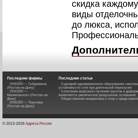
скидка каждому
виды отделочны
до люкса, испо
Профессиональн
Дополнител
Последние фирмы
Последние статьи
ЛУКОЙЛ — Губаревича
Сценарий одновременного образования сквозны
(Ростов-на-Дону)
устойчивости стен при длительной перегрузке
ЛУКОЙЛ —
Сочетание морозного пучения грунтов и дефор
Малиновского (Ростов-на-
выявляется циклическое разрушение основания
Дону)
Общественная инициатива и спор о представит
ЛУКОЙЛ — Текучева
(Ростов-на-Дону)
© 2013-
2026
Адреса России