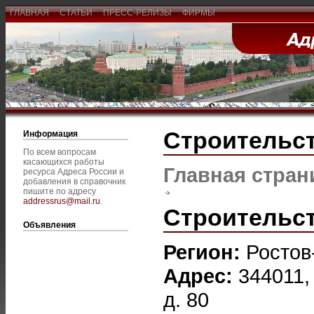
ГЛАВНАЯ
СТАТЬИ
ПРЕСС-РЕЛИЗЫ
ФИРМЫ
Строительс
Информация
По всем вопросам
касающихся работы
Главная стран
ресурса Адреса России и
добавления в справочник
пишите по адресу
addressrus@mail.ru
.
Строительст
Объявления
Регион:
Ростов
Адрес:
344011,
д. 80