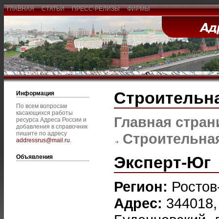
ГЛАВНАЯ
СТАТЬИ
ПРЕСС-РЕЛИЗЫ
ФИРМЫ
Строительна
Информация
По всем вопросам
касающихся работы
Главная стран
ресурса Адреса России и
добавления в справочник
пишите по адресу
Строительная
addressrus@mail.ru
.
Эксперт-Юг
Объявления
Регион:
Ростов
Адрес:
344018,