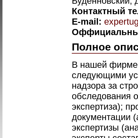
Буденновский, д
Контактный т
E-mail:
expertu
Оффициальны
Полное опи
В нашей фирме
следующими усл
надзора за стр
обследования о
экспертиза); п
документации (
экспертизы (ан
эксперты соста