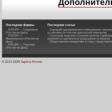
Дополнител
Последние фирмы
Последние статьи
ЛУКОЙЛ — Губаревича
Сценарий одновременного образования сквозны
(Ростов-на-Дону)
устойчивости стен при длительной перегрузке
ЛУКОЙЛ —
Сочетание морозного пучения грунтов и дефор
Малиновского (Ростов-на-
выявляется циклическое разрушение основания
Дону)
Общественная инициатива и спор о представит
ЛУКОЙЛ — Текучева
(Ростов-на-Дону)
© 2013-
2026
Адреса России