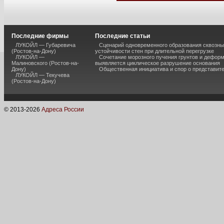
Последние фирмы
Последние статьи
ЛУКОЙЛ — Губаревича
Сценарий одновременного образования сквозны
(Ростов-на-Дону)
устойчивости стен при длительной перегрузке
ЛУКОЙЛ —
Сочетание морозного пучения грунтов и дефор
Малиновского (Ростов-на-
выявляется циклическое разрушение основания
Дону)
Общественная инициатива и спор о представит
ЛУКОЙЛ — Текучева
(Ростов-на-Дону)
© 2013-
2026
Адреса России