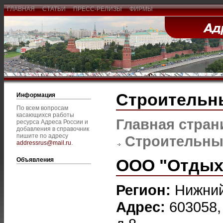
ГЛАВНАЯ
СТАТЬИ
ПРЕСС-РЕЛИЗЫ
ФИРМЫ
Строительн
Информация
По всем вопросам
касающихся работы
Главная стран
ресурса Адреса России и
добавления в справочник
пишите по адресу
Строительны
addressrus@mail.ru
.
ООО "Отдых
Объявления
Регион:
Нижний
Адрес:
603058,