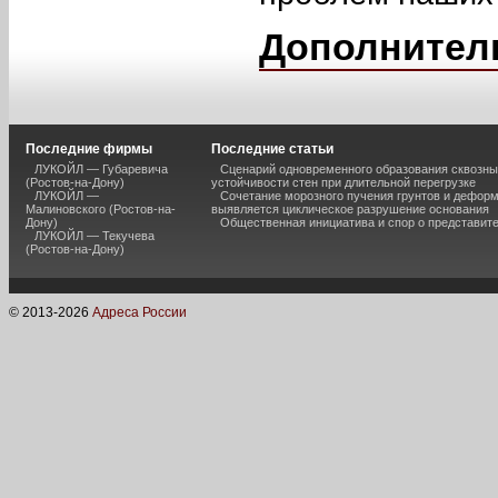
Дополнител
Последние фирмы
Последние статьи
ЛУКОЙЛ — Губаревича
Сценарий одновременного образования сквозны
(Ростов-на-Дону)
устойчивости стен при длительной перегрузке
ЛУКОЙЛ —
Сочетание морозного пучения грунтов и дефор
Малиновского (Ростов-на-
выявляется циклическое разрушение основания
Дону)
Общественная инициатива и спор о представит
ЛУКОЙЛ — Текучева
(Ростов-на-Дону)
© 2013-
2026
Адреса России