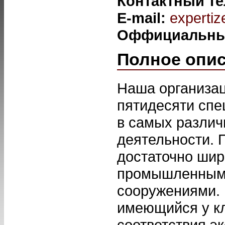
Контактный т
E-mail:
experti
Оффициальны
Полное опи
Наша организац
пятидесяти сп
в самых различ
деятельности. 
достаточно шир
промышленными
сооружениями.
имеющийся у кл
соответствия э