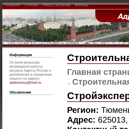
ГЛАВНАЯ
СТАТЬИ
ПРЕСС-РЕЛИЗЫ
ФИРМЫ
Строительна
Информация
По всем вопросам
касающихся работы
Главная стран
ресурса Адреса России и
добавления в справочник
пишите по адресу
Строительная
addressrus@mail.ru
.
Стройэкспе
Объявления
Регион:
Тюмен
Адрес:
625013,