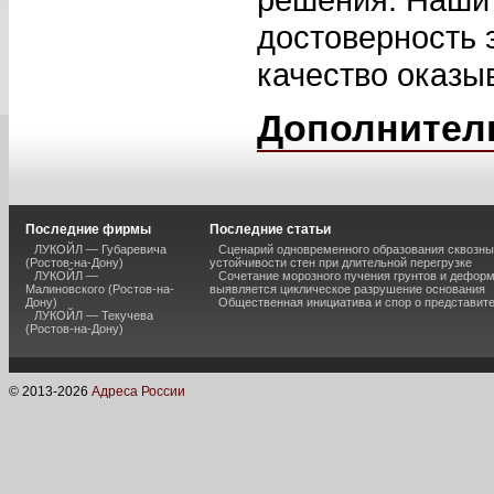
достоверность 
качество оказы
Дополнител
Последние фирмы
Последние статьи
ЛУКОЙЛ — Губаревича
Сценарий одновременного образования сквозны
(Ростов-на-Дону)
устойчивости стен при длительной перегрузке
ЛУКОЙЛ —
Сочетание морозного пучения грунтов и дефор
Малиновского (Ростов-на-
выявляется циклическое разрушение основания
Дону)
Общественная инициатива и спор о представит
ЛУКОЙЛ — Текучева
(Ростов-на-Дону)
© 2013-
2026
Адреса России