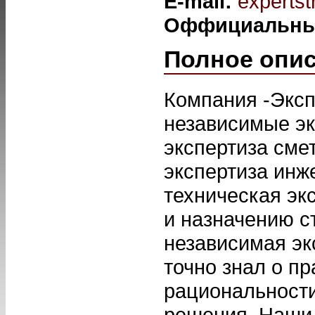
E-mail:
experts
Оффициальны
Полное опи
Компания -Эксп
независимые эк
экспертиза сме
экспертиза инж
техническая эк
и назначению с
независимая экс
точно знал о п
рациональности
решения. Наши