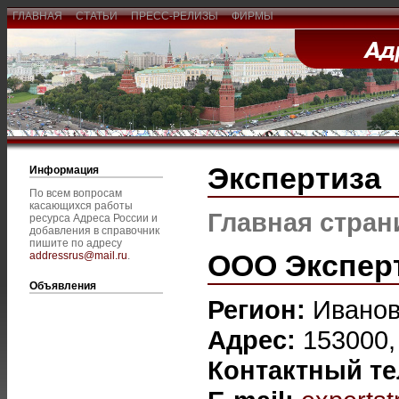
ГЛАВНАЯ
СТАТЬИ
ПРЕСС-РЕЛИЗЫ
ФИРМЫ
Экспертиза
Информация
По всем вопросам
касающихся работы
Главная стран
ресурса Адреса России и
добавления в справочник
пишите по адресу
ООО Экспер
addressrus@mail.ru
.
Объявления
Регион:
Ивано
Адрес:
153000, 
Контактный т