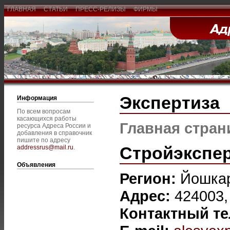
ГЛАВНАЯ
СТАТЬИ
ПРЕСС-РЕЛИЗЫ
ФИРМЫ
Экспертиза
Информация
По всем вопросам
касающихся работы
Главная стран
ресурса Адреса России и
добавления в справочник
пишите по адресу
Стройэкспе
addressrus@mail.ru
.
Объявления
Регион:
Йошка
Адрес:
424003,
Контактный т