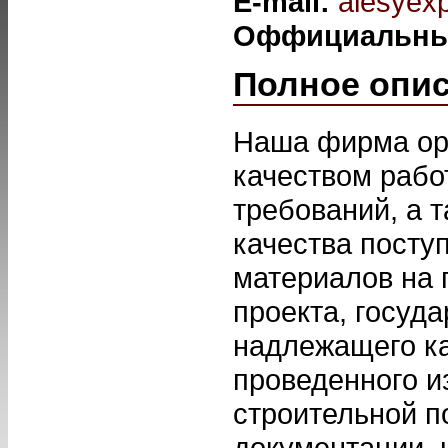
E-mail:
alesyexp
Оффициальны
Полное опи
Наша фирма орг
качеством рабо
требований, а 
качества посту
материалов на 
проекта, госуд
надлежащего ка
проведенного и
строительной п
документации, 