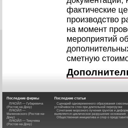
фактические це
производство р
на момент пров
мероприятий о
дополнительных
сметную стоимо
Дополнител
Последние фирмы
Последние статьи
ЛУКОЙЛ — Губаревича
Сценарий одновременного образования сквозны
(Ростов-на-Дону)
устойчивости стен при длительной перегрузке
ЛУКОЙЛ —
Сочетание морозного пучения грунтов и дефор
Малиновского (Ростов-на-
выявляется циклическое разрушение основания
Дону)
Общественная инициатива и спор о представит
ЛУКОЙЛ — Текучева
(Ростов-на-Дону)