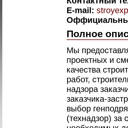
Контактный т
E-mail:
stroyex
Оффициальны
Полное опи
Мы предоставля
проектных и см
качества строи
работ, строител
надзора заказчи
заказчика-заст
выбор генподря
(технадзор) за
необходимых д