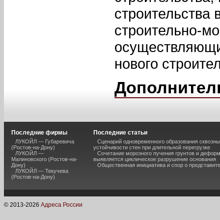
строительства 
строительно-мо
осуществляющих
нового строител
Дополнител
Последние фирмы
Последние статьи
ЛУКОЙЛ — Губаревича
Сценарий одновременного образования сквозны
(Ростов-на-Дону)
устойчивости стен при длительной перегрузке
ЛУКОЙЛ —
Сочетание морозного пучения грунтов и дефор
Малиновского (Ростов-на-
выявляется циклическое разрушение основания
Дону)
Общественная инициатива и спор о представит
ЛУКОЙЛ — Текучева
(Ростов-на-Дону)
© 2013-
2026
Адреса России