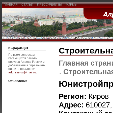
ГЛАВНАЯ
СТАТЬИ
ПРЕСС-РЕЛИЗЫ
ФИРМЫ
Строительна
Информация
По всем вопросам
касающихся работы
Главная стран
ресурса Адреса России и
добавления в справочник
пишите по адресу
Строительная
addressrus@mail.ru
.
Юнистройпр
Объявления
Регион:
Киров
Адрес:
610027, 