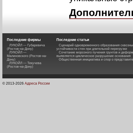
Дополнител
Последние фирмы
Последние статьи
ЛУКОЙЛ — Губаревича
Сценарий одновременного образования сквозны
(Ростов-на-Дону)
устойчивости стен при длительной перегрузке
ЛУКОЙЛ —
Сочетание морозного пучения грунтов и дефор
Малиновского (Ростов-на-
выявляется циклическое разрушение основания
Дону)
Общественная инициатива и спор о представит
ЛУКОЙЛ — Текучева
(Ростов-на-Дону)
© 2013-
2026
Адреса России