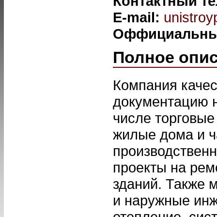
Контактный т
E-mail:
unistroy
Оффициальны
Полное опи
Компания качес
документацию н
числе торговые
жилые дома и ч
производственн
проекты на рем
зданий. Также 
и наружные инж
отопление, сис