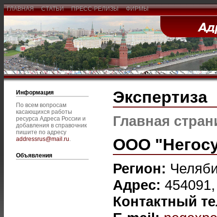
ГЛАВНАЯ
СТАТЬИ
ПРЕСС-РЕЛИЗЫ
ФИРМЫ
Экспертиза
Информация
По всем вопросам
касающихся работы
Главная стран
ресурса Адреса России и
добавления в справочник
пишите по адресу
ООО "Негосу
addressrus@mail.ru
.
Объявления
Регион:
Челяби
Адрес:
454091,
Контактный т