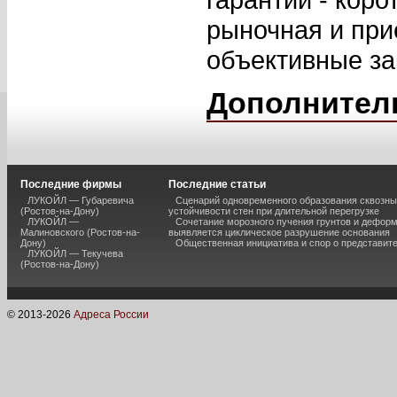
рыночная и при
объективные за
Дополнител
Последние фирмы
Последние статьи
ЛУКОЙЛ — Губаревича
Сценарий одновременного образования сквозны
(Ростов-на-Дону)
устойчивости стен при длительной перегрузке
ЛУКОЙЛ —
Сочетание морозного пучения грунтов и дефор
Малиновского (Ростов-на-
выявляется циклическое разрушение основания
Дону)
Общественная инициатива и спор о представит
ЛУКОЙЛ — Текучева
(Ростов-на-Дону)
© 2013-
2026
Адреса России