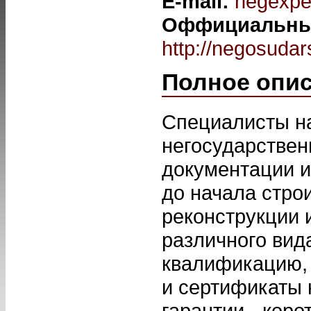
E-mail:
negexpe
Оффициальный
http://negosudar
Полное опи
Специалисты н
негосударствен
документации и
до начала стро
реконструкции 
различного вид
квалификацию,
и сертификаты 
гарантии - коро