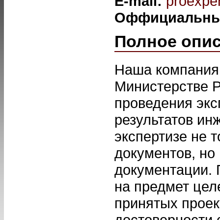
E-mail:
proexper
Оффициальны
Полное опи
Наша компания 
Министерстве Р
проведения экс
результатов ин
экспертизе не 
документов, но
документации. 
на предмет цел
принятых прое
достоверности 