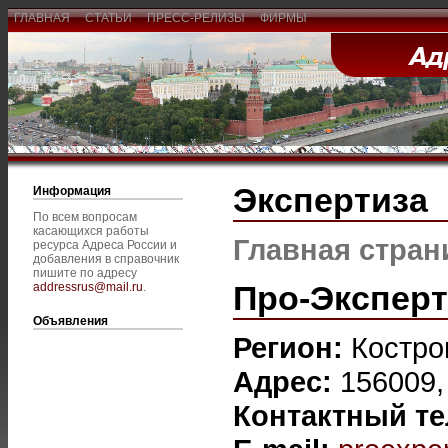
ГЛАВНАЯ
СТАТЬИ
ПРЕСС-РЕЛИЗЫ
ФИРМЫ
Экспертиза
Информация
По всем вопросам
касающихся работы
Главная стран
ресурса Адреса России и
добавления в справочник
пишите по адресу
Про-Эксперт
addressrus@mail.ru
.
Объявления
Регион:
Костро
Адрес:
156009,
Контактный т