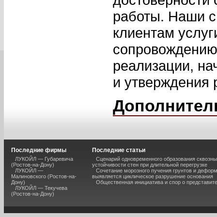
работы. Наши с
клиентам услуг
сопровождению 
реализации, на
и утверждения 
Дополнител
Последние фирмы
Последние статьи
ЛУКОЙЛ — Губаревича
Сценарий одновременного образования сквозны
(Ростов-на-Дону)
устойчивости стен при длительной перегрузке
ЛУКОЙЛ —
Сочетание морозного пучения грунтов и дефор
Малиновского (Ростов-на-
выявляется циклическое разрушение основания
Дону)
Общественная инициатива и спор о представит
ЛУКОЙЛ — Текучева
(Ростов-на-Дону)