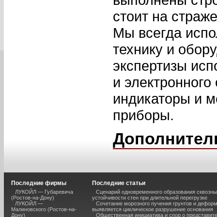
стоит на страже
Мы всегда испо
технику и обор
экспертизы исп
и электронного
индикаторы и 
приборы.
Дополнител
Последние фирмы
Последние статьи
ЛУКОЙЛ — Губаревича
Сценарий одновременного образования сквозны
(Ростов-на-Дону)
устойчивости стен при длительной перегрузке
ЛУКОЙЛ —
Сочетание морозного пучения грунтов и дефор
Малиновского (Ростов-на-
выявляется циклическое разрушение основания
Дону)
Общественная инициатива и спор о представит