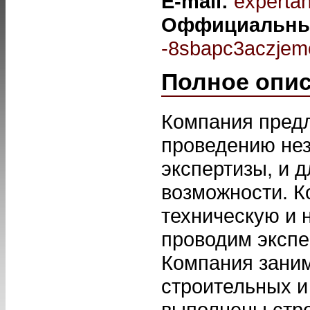
E-mail:
experta
Оффициальны
-8sbapc3aczjemc
Полное опи
Компания предл
проведению нез
экспертизы, и д
возможности. К
техническую и 
проводим экспе
Компания заним
строительных и
выполнены стро