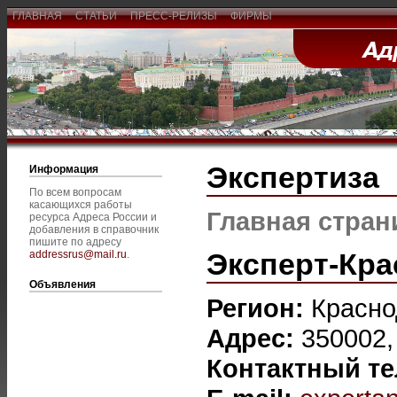
ГЛАВНАЯ
СТАТЬИ
ПРЕСС-РЕЛИЗЫ
ФИРМЫ
Экспертиза
Информация
По всем вопросам
касающихся работы
Главная стран
ресурса Адреса России и
добавления в справочник
пишите по адресу
Эксперт-Кр
addressrus@mail.ru
.
Объявления
Регион:
Красно
Адрес:
350002,
Контактный т