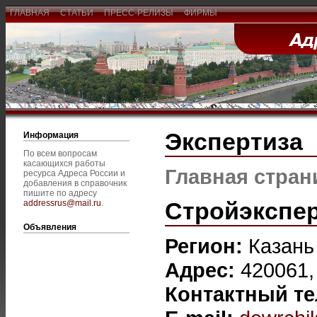
ГЛАВНАЯ
СТАТЬИ
ПРЕСС-РЕЛИЗЫ
ФИРМЫ
Экспертиза
Информация
По всем вопросам
касающихся работы
Главная стран
ресурса Адреса России и
добавления в справочник
пишите по адресу
Стройэкспер
addressrus@mail.ru
.
Объявления
Регион:
Казань
Адрес:
420061, 
Контактный т