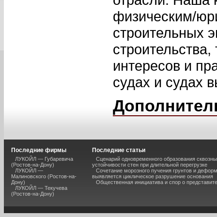
физическим/юр
строительных э
строительства,
интересов и пр
судах и судах 
Дополнител
Последние фирмы
Последние статьи
ЛУКОЙЛ — Губаревича
Сценарий одновременного образования сквозны
(Ростов-на-Дону)
устойчивости стен при длительной перегрузке
ЛУКОЙЛ —
Сочетание морозного пучения грунтов и дефор
Малиновского (Ростов-на-
выявляется циклическое разрушение основания
Дону)
Общественная инициатива и спор о представит
ЛУКОЙЛ — Текучева
(Ростов-на-Дону)