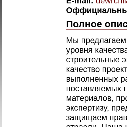
E-mail:
dewrchi
Оффициальны
Полное опи
Мы предлагаем 
уровня качеств
строительные э
качество проек
выполненных ра
поставляемых 
материалов, п
экспертизу, пр
защищаем права
отрасли. Наша 