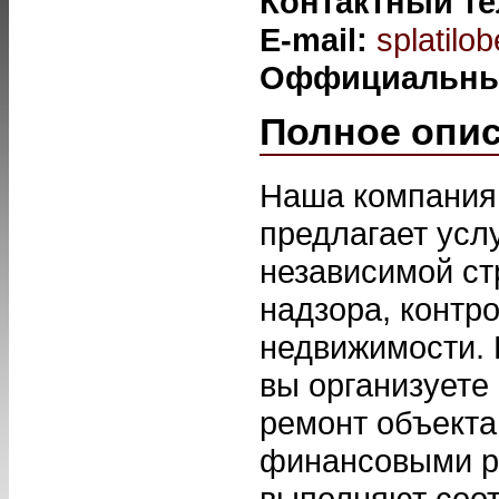
Контактный т
E-mail:
splatilo
Оффициальны
Полное опи
Наша компания 
предлагает усл
независимой ст
надзора, контр
недвижимости.
вы организуете
ремонт объект
финансовыми р
выполняют соот