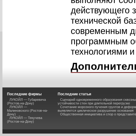
действующего з
технической ба
современным д
программным о
технологиями и
Дополнител
Последние фирмы
Последние статьи
ЛУКОЙЛ — Губаревича
Сценарий одновременного образования сквозны
(Ростов-на-Дону)
устойчивости стен при длительной перегрузке
ЛУКОЙЛ —
Сочетание морозного пучения грунтов и дефор
Малиновского (Ростов-на-
выявляется циклическое разрушение основания
Дону)
Общественная инициатива и спор о представит
ЛУКОЙЛ — Текучева
(Ростов-на-Дону)