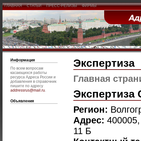
ГЛАВНАЯ
СТАТЬИ
ПРЕСС-РЕЛИЗЫ
ФИРМЫ
Экспертиза
Информация
По всем вопросам
касающихся работы
Главная стран
ресурса Адреса России и
добавления в справочник
пишите по адресу
Экспертиза 
addressrus@mail.ru
.
Объявления
Регион:
Волгог
Адрес:
400005, 
11 Б