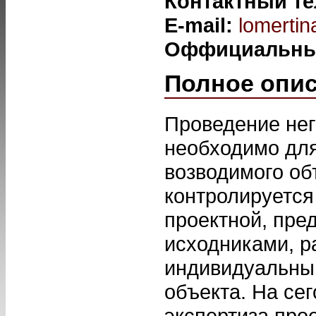
Контактный т
E-mail:
lomertin
Оффициальны
Полное опи
Проведение нег
необходимо для
возводимого об
контролируется
проектной, пре
исходниками, р
индивидуальным
объекта. На се
экспертиза про