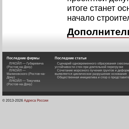
итоге станет о
начало строите
Дополнител
Последние фирмы
Последние статьи
ЛУКОЙЛ — Губаревича
Сценарий одновременного образования сквозны
(Ростов-на-Дону)
устойчивости стен при длительной перегрузке
ЛУКОЙЛ —
Сочетание морозного пучения грунтов и дефор
Малиновского (Ростов-на-
выявляется циклическое разрушение основания
Дону)
Общественная инициатива и спор о представит
ЛУКОЙЛ — Текучева
(Ростов-на-Дону)
© 2013-
2026
Адреса России