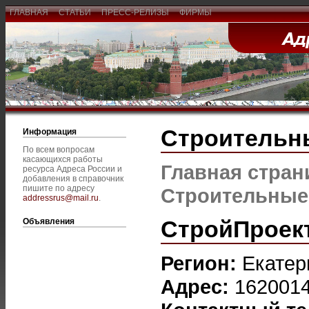
ГЛАВНАЯ
СТАТЬИ
ПРЕСС-РЕЛИЗЫ
ФИРМЫ
Строительн
Информация
По всем вопросам
касающихся работы
Главная стран
ресурса Адреса России и
добавления в справочник
пишите по адресу
Строительные
addressrus@mail.ru
.
СтройПроек
Объявления
Регион:
Екатер
Адрес:
1620014