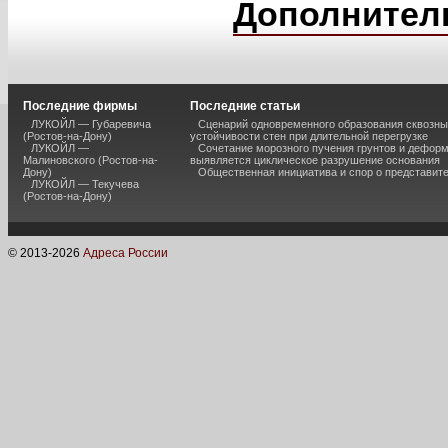
Дополнител
Последние фирмы
Последние статьи
ЛУКОЙЛ — Губаревича
Сценарий одновременного образования сквозны
(Ростов-на-Дону)
устойчивости стен при длительной перегрузке
ЛУКОЙЛ —
Сочетание морозного пучения грунтов и дефор
Малиновского (Ростов-на-
выявляется циклическое разрушение основания
Дону)
Общественная инициатива и спор о представит
ЛУКОЙЛ — Текучева
(Ростов-на-Дону)
© 2013-
2026
Адреса России