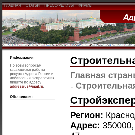
ГЛАВНАЯ
СТАТЬИ
ПРЕСС-РЕЛИЗЫ
ФИРМЫ
Строительна
Информация
По всем вопросам
касающихся работы
Главная стран
ресурса Адреса России и
добавления в справочник
пишите по адресу
Строительная
addressrus@mail.ru
.
Стройэкспе
Объявления
Регион:
Красно
Адрес:
350000,