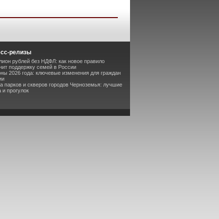
есс-релизы
лион рублей без НДФЛ: как новое правило
ит поддержку семей в России
оны 2026 года: ключевые изменения для граждан
ии
та парков и скверов городов Черноземья: лучшие
 и прогулок