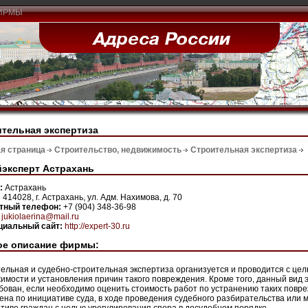
ИРМЫ
тельная экспертиза
я страница
Строительство, недвижимость
Строительная экспертиза
эксперт Астрахань
н:
Астрахань
:
414028, г. Астрахань, ул. Адм. Нахимова, д. 70
ктный телефон:
+7 (904) 348-36-98
:
jukiolaerina@mail.ru
иальный сайт:
http://expert-30.ru
ое описание фирмы:
ельная и судебно-строительная экспертиза организуется и проводится с це
имости и установления причин такого повреждения. Кроме того, данный вид 
бован, если необходимо оценить стоимость работ по устранению таких повре
ена по инициативе суда, в ходе проведения судебного разбирательства или 