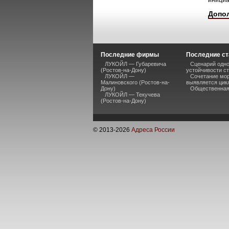
инициа
Допо
Последние фирмы
Последние ст
ЛУКОЙЛ — Губаревича
Сценарий одно
(Ростов-на-Дону)
устойчивости ст
ЛУКОЙЛ —
Сочетание мор
Малиновского (Ростов-на-
выявляется цик
Дону)
Общественная 
ЛУКОЙЛ — Текучева
(Ростов-на-Дону)
© 2013-
2026
Адреса России