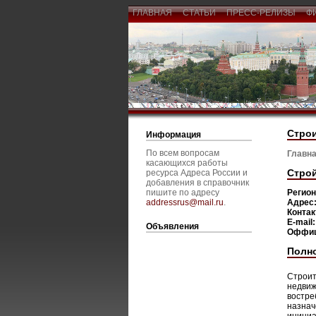
ГЛАВНАЯ
СТАТЬИ
ПРЕСС-РЕЛИЗЫ
Ф
Строи
Информация
По всем вопросам
Главна
касающихся работы
Строй
ресурса Адреса России и
добавления в справочник
пишите по адресу
Регио
addressrus@mail.ru
.
Адрес
Конта
E-mail
Объявления
Оффиц
Полн
Строит
недвиж
востре
назнач