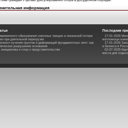
тиве граждан с целью урегулирования спора в досудебном порядке.
лнительная информация
атьи
Последние пр
временного образования сквозных трещин и локальной потери
17-01-2026 Мил
ен при длительной перегрузке
матпомощи измен
озного пучения грунтов и деформаций фундаментных лент: как
17-01-2026 Зак
лическое разрушение основания
и бизнеса в Росс
инициатива и спор о представительстве
02-07-2025 Кар
места для отдыха