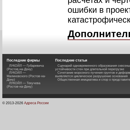
ошибки в проек
катастрофическ
Дополнител
Последние фирмы
Последние статьи
ЛУКОЙЛ — Губаревича
Сценарий одновременного образования сквозны
(Ростов-на-Дону)
устойчивости стен при длительной перегрузке
ЛУКОЙЛ —
Сочетание морозного пучения грунтов и дефор
Малиновского (Ростов-на-
выявляется циклическое разрушение основания
Дону)
Общественная инициатива и спор о представит
ЛУКОЙЛ — Текучева
(Ростов-на-Дону)
© 2013-
2026
Адреса России