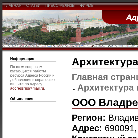
ГЛАВНАЯ
СТАТЬИ
ПРЕСС-РЕЛИЗЫ
ФИРМЫ
Архитектура
Информация
По всем вопросам
касающихся работы
Главная стран
ресурса Адреса России и
добавления в справочник
пишите по адресу
Архитектура 
addressrus@mail.ru
.
ООО Владре
Объявления
Регион:
Владив
Адрес:
690091,