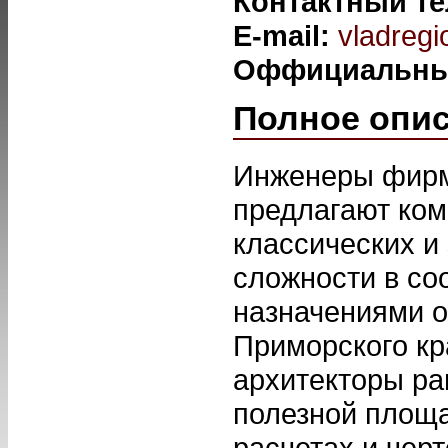
Контактный т
E-mail:
vladreg
Оффициальны
Полное опи
Инженеры фирм
предлагают ком
классических и
сложности в со
назначениями о
Приморского кр
архитекторы ра
полезной площа
расчетах и чер