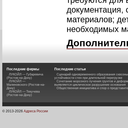
документация, 
материалов; де
необходимых ма
Дополнител
Последние фирмы
Последние статьи
ЛУКОЙЛ — Губаревича
Сценарий одновременного образования сквозны
(Ростов-на-Дону)
устойчивости стен при длительной перегрузке
ЛУКОЙЛ —
Сочетание морозного пучения грунтов и дефор
Малиновского (Ростов-на-
выявляется циклическое разрушение основания
Дону)
Общественная инициатива и спор о представит
ЛУКОЙЛ — Текучева
(Ростов-на-Дону)
© 2013-
2026
Адреса России