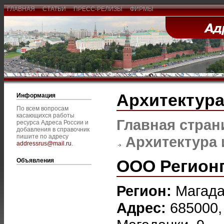
ГЛАВНАЯ
СТАТЬИ
ПРЕСС-РЕЛИЗЫ
ФИРМЫ
Архитектура
Информация
По всем вопросам
касающихся работы
Главная стран
ресурса Адреса России и
добавления в справочник
пишите по адресу
Архитектура 
addressrus@mail.ru
.
ООО Регион
Объявления
Регион:
Магад
Адрес:
685000,