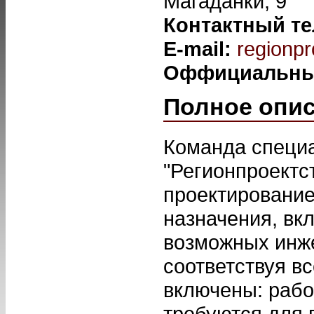
Магаданки, 9
Контактный т
E-mail:
regionp
Оффициальны
Полное опи
Команда специ
"Регионпроектс
проектирование
назначения, вк
возможных инж
соответствуя в
включены: рабо
требуются для 