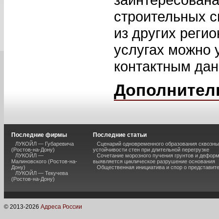
строительных с
из других реги
услугах можно 
контактным да
Дополнител
Последние фирмы
Последние статьи
ЛУКОЙЛ — Губаревича
Сценарий одновременного образования сквозны
(Ростов-на-Дону)
устойчивости стен при длительной перегрузке
ЛУКОЙЛ —
Сочетание морозного пучения грунтов и дефор
Малиновского (Ростов-на-
выявляется циклическое разрушение основания
Дону)
Общественная инициатива и спор о представит
ЛУКОЙЛ — Текучева
(Ростов-на-Дону)
© 2013-
2026
Адреса России