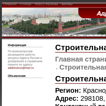
ГЛАВНАЯ
СТАТЬИ
ПРЕСС-РЕЛИЗЫ
ФИРМЫ
Строительна
Информация
По всем вопросам
касающихся работы
Главная стран
ресурса Адреса России и
добавления в справочник
пишите по адресу
Строительная
addressrus@mail.ru
.
Строительна
Объявления
Регион:
Красно
Адрес:
298108,