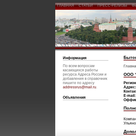
ГЛАВНАЯ
СТАТЬИ
ПРЕСС-РЕЛИЗЫ
Ф
Быто
Информация
По всем вопросам
Главна
касающихся работы
ООО 
ресурса Адреса России и
добавления в справочник
пишите по адресу
Регио
addressrus@mail.ru
.
Адрес
Конта
E-mail
Объявления
Оффиц
Полн
Компан
Ульяно
Допо