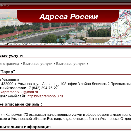
ИРМЫ
вые услуги
я страница
Бытовые услуги
Бытовые услуги
“Тауэр”
н:
Ульяновск
:
432000, г. Ульяновск, ул. Ленина. д. 108, офис 3 район Ленинский Приволжс
ктный телефон:
+7 (842) 294-76-27
:
kapremont73u@mail.ru
иальный сайт:
https://kapremont73.ru
ое описание фирмы:
ия Капремонт73 оказывает качественные услуги в сфере ремонта квартиры,с
вске и Ульяновской области.Все виды отделочных работ в г.Ульяновске. Отде
лнительная информация