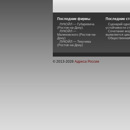
Последние фирмы
Последние ст
ЛУКОЙЛ — Губаревича
Сценарий одно
(Ростов-на-Дону)
устойчивости ст
ЛУКОЙЛ —
Сочетание мор
Малиновского (Ростов-на-
выявляется цик
Дону)
Общественная 
ЛУКОЙЛ — Текучева
(Ростов-на-Дону)
© 2013-
2026
Адреса России