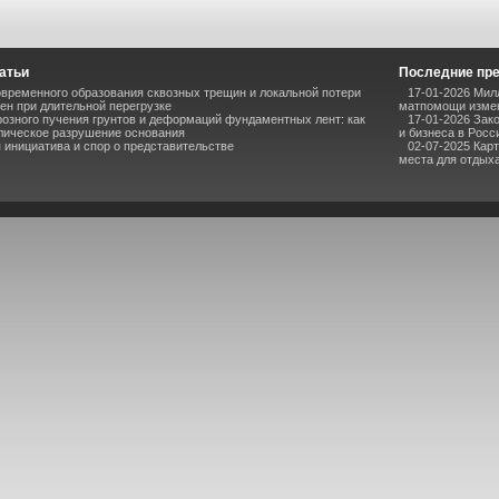
атьи
Последние пр
временного образования сквозных трещин и локальной потери
17-01-2026 Мил
ен при длительной перегрузке
матпомощи измен
озного пучения грунтов и деформаций фундаментных лент: как
17-01-2026 Зак
лическое разрушение основания
и бизнеса в Росс
инициатива и спор о представительстве
02-07-2025 Кар
места для отдыха