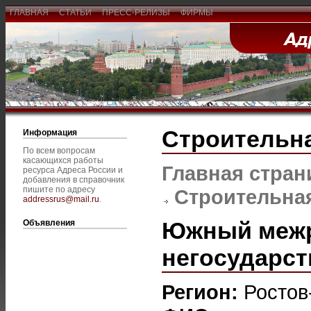
ГЛАВНАЯ
СТАТЬИ
ПРЕСС-РЕЛИЗЫ
ФИРМЫ
Строительна
Информация
По всем вопросам
касающихся работы
Главная стран
ресурса Адреса России и
добавления в справочник
пишите по адресу
Строительная
addressrus@mail.ru
.
Южный межр
Объявления
негосударст
Регион:
Ростов