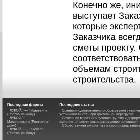
Конечно же, ин
выступает Зака
которые эксперт
Заказчика всег
сметы проекту.
соответствоват
объемам строит
строительства.
Последние фирмы
Последние статьи
ЛУКОЙЛ — Губаревича
Сценарий одновременного образования сквозны
(Ростов-на-Дону)
устойчивости стен при длительной перегрузке
ЛУКОЙЛ —
Сочетание морозного пучения грунтов и дефор
Малиновского (Ростов-на-
выявляется циклическое разрушение основания
Дону)
Общественная инициатива и спор о представит
ЛУКОЙЛ — Текучева
(Ростов-на-Дону)