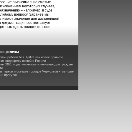
дование в максимально сжатые
исключением некоторых случаев,
азначению – например, в суде.
о любому вопросу. Заранее мы
ые имеют значение для дальнейшей
а документация соответствует
дет выглядеть положительное
есс-релизы
лион рублей без НДФЛ: как новое правило
ит поддержку семей в России
оны 2026 года: ключевые изменения для граждан
ии
та парков и скверов городов Черноземья: лучшие
 и прогулок