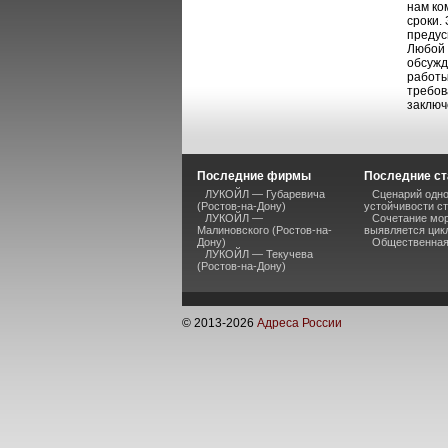
нам ко
сроки.
предус
Любой 
обсужд
работы
требов
заключ
Последние фирмы
Последние ст
ЛУКОЙЛ — Губаревича
Сценарий одно
(Ростов-на-Дону)
устойчивости ст
ЛУКОЙЛ —
Сочетание мор
Малиновского (Ростов-на-
выявляется цик
Дону)
Общественная 
ЛУКОЙЛ — Текучева
(Ростов-на-Дону)
© 2013-
2026
Адреса России