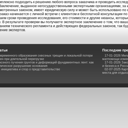
мплексно подходить к решению любого вопроса заказчика и проводить иссле
 Заключение, выданное негосударственными экспертными организациями, за 
мотренных законом, имеет юридическую силу и может быть использовано по н
заказ начинается с личной встречи с клиентом и бесплатной консультации п
аем сроки проведения исследования, его стоимости и другие нюансы, котор
. В результате проверки вы получаете экспертное заключение о том, что ваш
аниям технического регламента и действующих федеральных законов, так бу
ение экспертов.
атьи
Последние пр
временного образования сквозных трещин и локальной потери
17-01-2026 Мил
ен при длительной перегрузке
матпомощи измен
озного пучения грунтов и деформаций фундаментных лент: как
17-01-2026 Зак
лическое разрушение основания
и бизнеса в Росс
инициатива и спор о представительстве
02-07-2025 Кар
места для отдыха