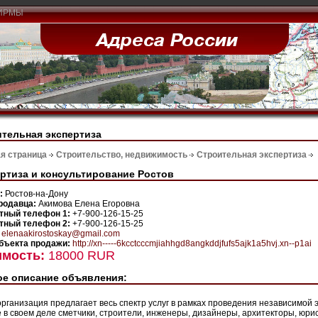
ИРМЫ
тельная экспертиза
я страница
Строительство, недвижимость
Строительная экспертиза
ртиза и консультирование Ростов
н:
Ростов-на-Дону
родавца:
Акимова Елена Егоровна
тный телефон 1:
+7-900-126-15-25
тный телефон 2:
+7-900-126-15-25
:
elenaakirostoskay@gmail.com
бъекта продажи:
http://xn-----6kcctcccmjiahhgd8angkddjfufs5ajk1a5hvj.xn--p1ai
имость:
18000 RUR
е описание объявления:
рганизация предлагает весь спектр услуг в рамках проведения независимой
 в своем деле сметчики, строители, инженеры, дизайнеры, архитекторы, юри