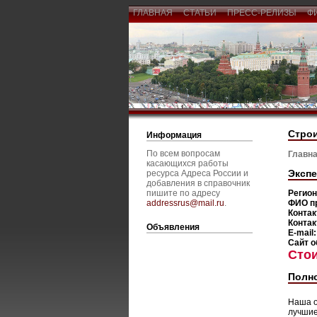
ГЛАВНАЯ
СТАТЬИ
ПРЕСС-РЕЛИЗЫ
Ф
Строи
Информация
По всем вопросам
Главна
касающихся работы
Экспе
ресурса Адреса России и
добавления в справочник
пишите по адресу
Регио
addressrus@mail.ru
.
ФИО п
Контак
Контак
Объявления
E-mail
Сайт о
Сто
Полно
Наша о
лучшие