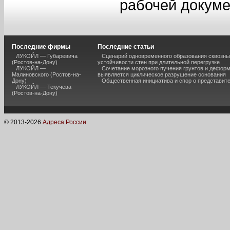
рабочей докуме
Последние фирмы
Последние статьи
ЛУКОЙЛ — Губаревича
Сценарий одновременного образования сквозны
(Ростов-на-Дону)
устойчивости стен при длительной перегрузке
ЛУКОЙЛ —
Сочетание морозного пучения грунтов и дефор
Малиновского (Ростов-на-
выявляется циклическое разрушение основания
Дону)
Общественная инициатива и спор о представит
ЛУКОЙЛ — Текучева
(Ростов-на-Дону)
© 2013-
2026
Адреса России