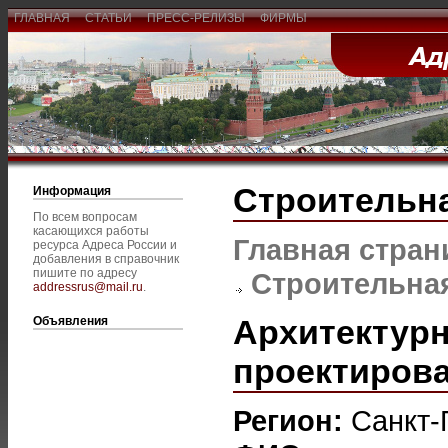
ГЛАВНАЯ
СТАТЬИ
ПРЕСС-РЕЛИЗЫ
ФИРМЫ
Строительна
Информация
По всем вопросам
касающихся работы
Главная стран
ресурса Адреса России и
добавления в справочник
пишите по адресу
Строительная
addressrus@mail.ru
.
Архитектур
Объявления
проектирова
Регион:
Санкт-