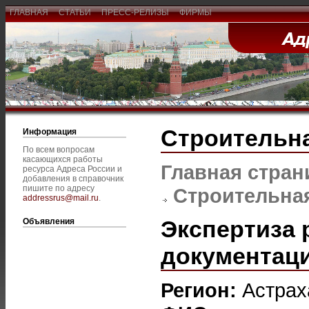
ГЛАВНАЯ
СТАТЬИ
ПРЕСС-РЕЛИЗЫ
ФИРМЫ
Строительна
Информация
По всем вопросам
касающихся работы
Главная стран
ресурса Адреса России и
добавления в справочник
пишите по адресу
Строительная
addressrus@mail.ru
.
Экспертиза 
Объявления
документац
Регион:
Астрах