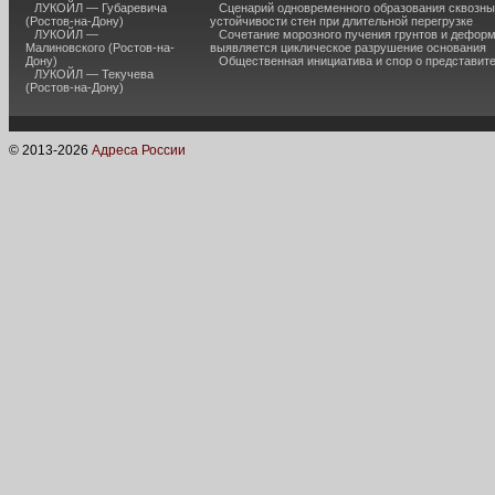
ЛУКОЙЛ — Губаревича
Сценарий одновременного образования сквозны
(Ростов-на-Дону)
устойчивости стен при длительной перегрузке
ЛУКОЙЛ —
Сочетание морозного пучения грунтов и дефор
Малиновского (Ростов-на-
выявляется циклическое разрушение основания
Дону)
Общественная инициатива и спор о представит
ЛУКОЙЛ — Текучева
(Ростов-на-Дону)
© 2013-
2026
Адреса России