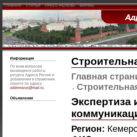
ГЛАВНАЯ
СТАТЬИ
ПРЕСС-РЕЛИЗЫ
ФИРМЫ
Строительна
Информация
По всем вопросам
касающихся работы
Главная стран
ресурса Адреса России и
добавления в справочник
пишите по адресу
Строительная
addressrus@mail.ru
.
Экспертиза 
Объявления
коммуникац
Регион:
Кемер