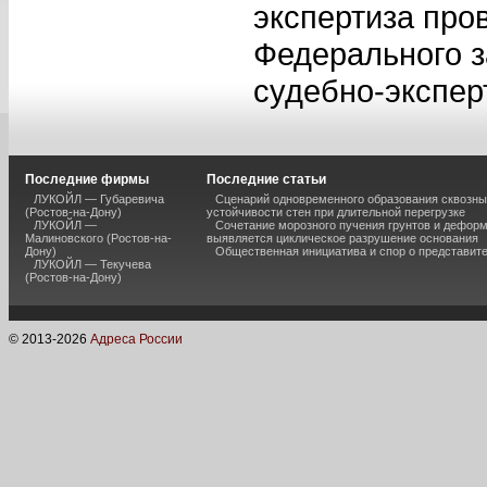
экспертиза про
Федерального з
судебно-экспер
Последние фирмы
Последние статьи
ЛУКОЙЛ — Губаревича
Сценарий одновременного образования сквозны
(Ростов-на-Дону)
устойчивости стен при длительной перегрузке
ЛУКОЙЛ —
Сочетание морозного пучения грунтов и дефор
Малиновского (Ростов-на-
выявляется циклическое разрушение основания
Дону)
Общественная инициатива и спор о представит
ЛУКОЙЛ — Текучева
(Ростов-на-Дону)
© 2013-
2026
Адреса России