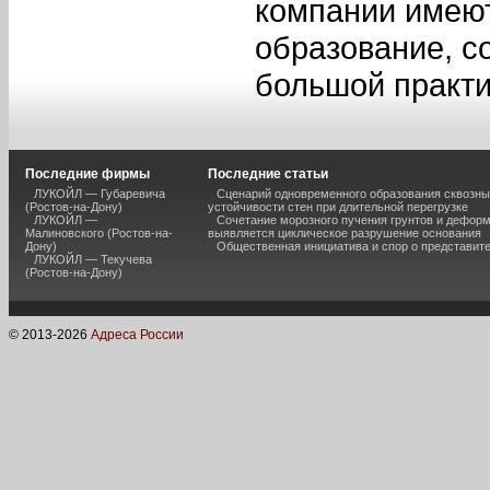
компании имею
образование, 
большой практи
Последние фирмы
Последние статьи
ЛУКОЙЛ — Губаревича
Сценарий одновременного образования сквозны
(Ростов-на-Дону)
устойчивости стен при длительной перегрузке
ЛУКОЙЛ —
Сочетание морозного пучения грунтов и дефор
Малиновского (Ростов-на-
выявляется циклическое разрушение основания
Дону)
Общественная инициатива и спор о представит
ЛУКОЙЛ — Текучева
(Ростов-на-Дону)
© 2013-
2026
Адреса России