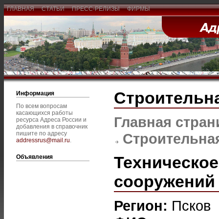
ГЛАВНАЯ
СТАТЬИ
ПРЕСС-РЕЛИЗЫ
ФИРМЫ
Строительна
Информация
По всем вопросам
касающихся работы
Главная стран
ресурса Адреса России и
добавления в справочник
пишите по адресу
Строительная
addressrus@mail.ru
.
Техническое
Объявления
сооружений 
Регион:
Псков