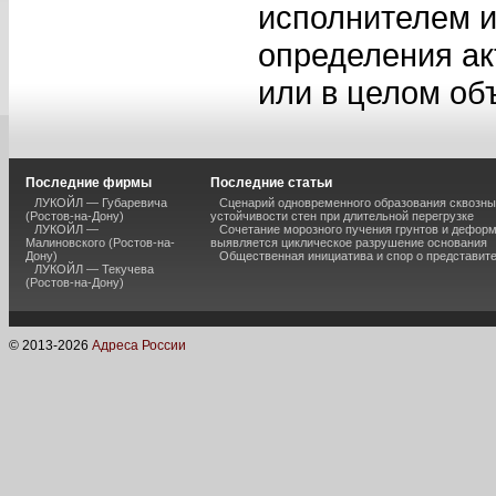
исполнителем и
определения ак
или в целом об
Последние фирмы
Последние статьи
ЛУКОЙЛ — Губаревича
Сценарий одновременного образования сквозны
(Ростов-на-Дону)
устойчивости стен при длительной перегрузке
ЛУКОЙЛ —
Сочетание морозного пучения грунтов и дефор
Малиновского (Ростов-на-
выявляется циклическое разрушение основания
Дону)
Общественная инициатива и спор о представит
ЛУКОЙЛ — Текучева
(Ростов-на-Дону)
© 2013-
2026
Адреса России