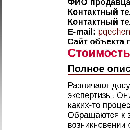
ФИО продавц
Контактный т
Контактный т
E-mail:
pqechen
Сайт объекта
Стоимост
Полное опи
Различают дос
экспертизы. Он
каких-то проце
Обращаются к э
возникновении 