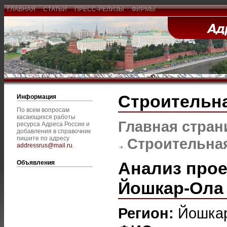
ГЛАВНАЯ
СТАТЬИ
ПРЕСС-РЕЛИЗЫ
ФИРМЫ
Строительна
Информация
По всем вопросам
касающихся работы
Главная стран
ресурса Адреса России и
добавления в справочник
пишите по адресу
Строительная
addressrus@mail.ru
.
Анализ прое
Объявления
Йошкар-Ола
Регион:
Йошка