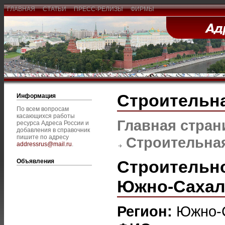
ГЛАВНАЯ
СТАТЬИ
ПРЕСС-РЕЛИЗЫ
ФИРМЫ
Строительна
Информация
По всем вопросам
касающихся работы
Главная стран
ресурса Адреса России и
добавления в справочник
пишите по адресу
Строительная
addressrus@mail.ru
.
Строительно
Объявления
Южно-Сахал
Регион:
Южно-