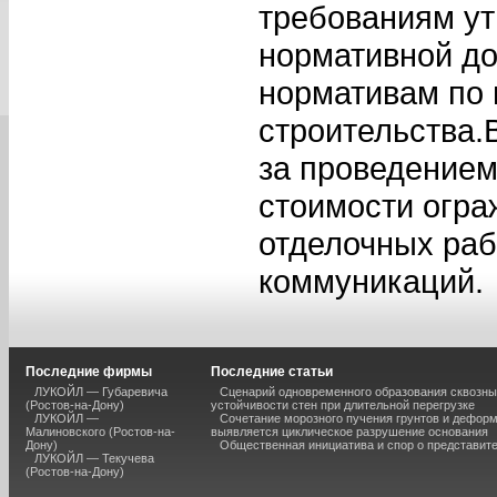
требованиям ут
нормативной до
нормативам по 
строительства.
за проведением
стоимости огра
отделочных раб
коммуникаций.
Последние фирмы
Последние статьи
ЛУКОЙЛ — Губаревича
Сценарий одновременного образования сквозны
(Ростов-на-Дону)
устойчивости стен при длительной перегрузке
ЛУКОЙЛ —
Сочетание морозного пучения грунтов и дефор
Малиновского (Ростов-на-
выявляется циклическое разрушение основания
Дону)
Общественная инициатива и спор о представит
ЛУКОЙЛ — Текучева
(Ростов-на-Дону)