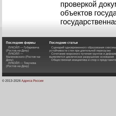
проверкой доку
объектов госуд
государственна
Последние фирмы
Последние статьи
ЛУКОЙЛ — Губаревича
Сценарий одновременного образования сквозны
(Ростов-на-Дону)
устойчивости стен при длительной перегрузке
ЛУКОЙЛ —
Сочетание морозного пучения грунтов и дефор
Малиновского (Ростов-на-
выявляется циклическое разрушение основания
Дону)
Общественная инициатива и спор о представит
ЛУКОЙЛ — Текучева
(Ростов-на-Дону)
© 2013-
2026
Адреса России