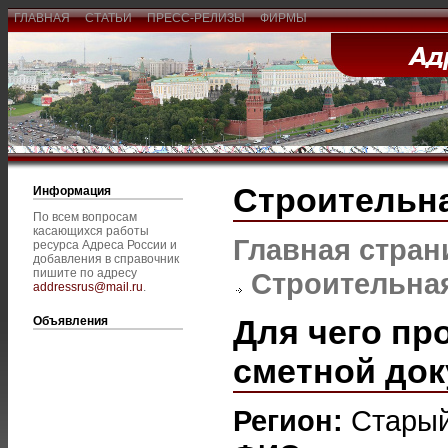
ГЛАВНАЯ
СТАТЬИ
ПРЕСС-РЕЛИЗЫ
ФИРМЫ
Строительна
Информация
По всем вопросам
касающихся работы
Главная стран
ресурса Адреса России и
добавления в справочник
пишите по адресу
Строительная
addressrus@mail.ru
.
Для чего пр
Объявления
сметной до
Регион:
Старый