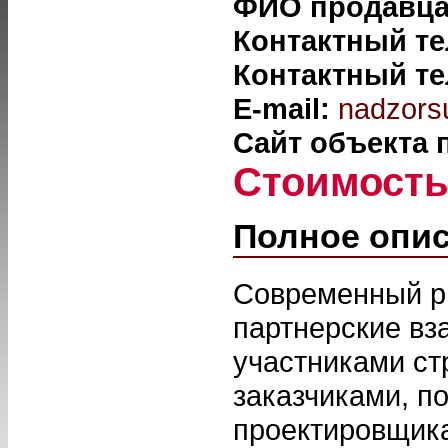
ФИО продавц
Контактный т
Контактный т
E-mail:
nadzors
Сайт объекта
Стоимост
Полное опи
Современный ры
партнерские в
участниками ст
заказчиками, п
проектировщикам