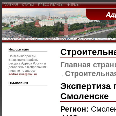
ГЛАВНАЯ
СТАТЬИ
ПРЕСС-РЕЛИЗЫ
ФИРМЫ
Строительна
Информация
По всем вопросам
касающихся работы
Главная стран
ресурса Адреса России и
добавления в справочник
пишите по адресу
Строительная
addressrus@mail.ru
.
Экспертиза 
Объявления
Смоленске
Регион:
Смоле