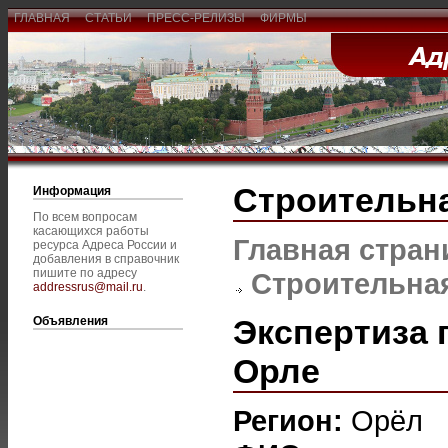
ГЛАВНАЯ
СТАТЬИ
ПРЕСС-РЕЛИЗЫ
ФИРМЫ
Строительна
Информация
По всем вопросам
касающихся работы
Главная стран
ресурса Адреса России и
добавления в справочник
пишите по адресу
Строительная
addressrus@mail.ru
.
Экспертиза 
Объявления
Орле
Регион:
Орёл