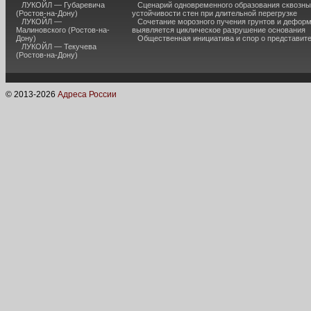
ЛУКОЙЛ — Губаревича
Сценарий одновременного образования сквозны
(Ростов-на-Дону)
устойчивости стен при длительной перегрузке
ЛУКОЙЛ —
Сочетание морозного пучения грунтов и дефор
Малиновского (Ростов-на-
выявляется циклическое разрушение основания
Дону)
Общественная инициатива и спор о представит
ЛУКОЙЛ — Текучева
(Ростов-на-Дону)
© 2013-
2026
Адреса России